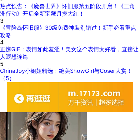
热点预告：《魔兽世界》怀旧服第五阶段开启！《三角
洲行动》开启全新宝藏月摸大红！
3
《冒险岛怀旧服》30级免费神装别错过！新手必看重点
攻略
4
正惊GIF：表情如此羞涩！美女这个表情太好看，直接让
人遐想连篇
5
ChinaJoy小姐姐精选：绝美ShowGirl与Coser大赏！
（5）