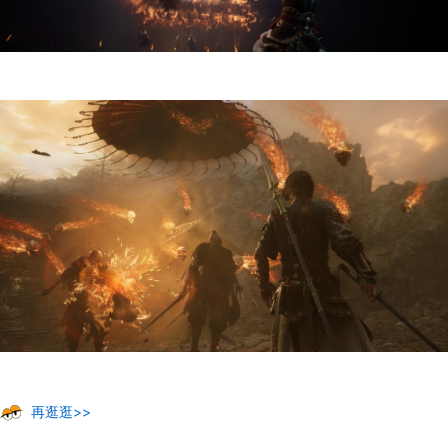
再逛逛>>