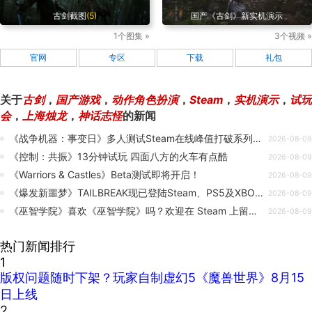
古剑截图
(5)
国产《古剑》新实机演示
1个图集 »
3个视频 »
官网
专区
下载
礼包
关于
古剑
，
国产游戏
，
动作角色扮演
，
Steam
，
实机演示
，
试玩
会
，
上海烛龙
，
神话志怪
的新闻
《战争机器：事变日》多人测试Steam在线峰值打破系列历史纪录
2026-08-09
《控制：共振》13分钟试玩 四面八方的火车有点酷
2026-08-09
《Warriors & Castles》Beta测试即将开启！
2026-08-09
《爆发新噩梦》TAILBREAK现已登陆Steam、PS5及XBOX平台！
2026-08-09
《巫智学院》喜欢《巫智学院》吗？欢迎在 Steam 上留下评价！💙
2026-08-09
热门新闻排行
1
版权问题随时下架？玩家自制虚幻5《魔兽世界》8月15
日上线
2