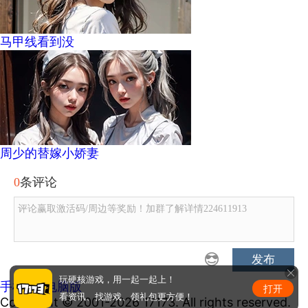
马甲线看到没
周少的替嫁小娇妻
0
条评论
评论赢取激活码/周边等奖励！加群了解详情224611913
发布
玩硬核游戏，用一起一起上！
手机版
|
电脑版
打开
看资讯、找游戏、领礼包更方便！
Copyright © 2001-2026 17173. All rights reserved.