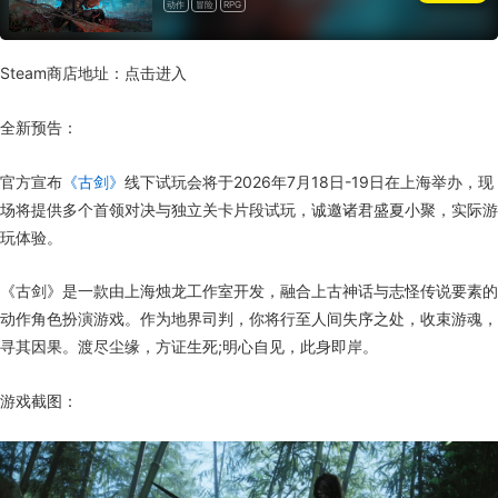
动作
冒险
RPG
Steam商店地址：点击进入
全新预告：
官方宣布
《古剑》
线下试玩会将于2026年7月18日-19日在上海举办，现
场将提供多个首领对决与独立关卡片段试玩，诚邀诸君盛夏小聚，实际游
玩体验。
《古剑》是一款由上海烛龙工作室开发，融合上古神话与志怪传说要素的
动作角色扮演游戏。作为地界司判，你将行至人间失序之处，收束游魂，
寻其因果。渡尽尘缘，方证生死;明心自见，此身即岸。
游戏截图：