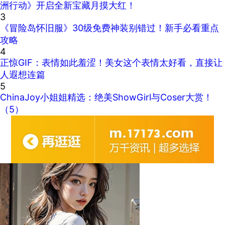
洲行动》开启全新宝藏月摸大红！
3
《冒险岛怀旧服》30级免费神装别错过！新手必看重点
攻略
4
正惊GIF：表情如此羞涩！美女这个表情太好看，直接让
人遐想连篇
5
ChinaJoy小姐姐精选：绝美ShowGirl与Coser大赏！
（5）