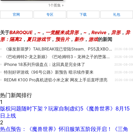
1个图集 »
官网
专区
下载
礼包
关于
BAROQUE
，
~
，
一觉醒来成异形
，
~
，
Revive
，
异形
，
异
形：隔离2
，
夏日游戏节
，
预告片
，
新作
，
游戏
的新闻
《爆发新噩梦》TAILBREAK现已登陆Steam、PS5及XBOX平台！
2026-08-09
《巴哈姆特2-龙之新娘》《巴哈姆特3－龙神之子的堕落》Steam 商店页面正式上架！
2026-08-09
iPhone 18系列升级盘点：这回真是完全体了
2026-08-09
特别好评游戏《96号公路》新预告 暗示续作要来
2026-08-09
REDMI K100 Pro真机进驻小米之家 网友上手后直呼漂亮
2026-08-08
热门新闻排行
1
版权问题随时下架？玩家自制虚幻5《魔兽世界》8月15
日上线
2
热点预告：《魔兽世界》怀旧服第五阶段开启！《三角