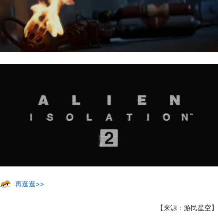
再逛逛>>
【来源：游民星空】