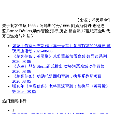
【来源：游民星空】
关于
刺客信条,1666：阿姆斯特丹,1666: 阿姆斯特丹,创意总
监,Patrice Désilets,动作冒险,潜行,历史,超自然,17世纪黄金时代,
夏日游戏节
的新闻
如龙工作室公布新作《异于天堂》参展TGS2026概要 试
玩周边活动
2026-08-06
《刺客信条：英灵殿》总监重新加盟育碧 领导该系列
2026-08-06
《赤鸟》登陆Steam正式推出 类银河恶魔城动作冒险
2026-08-06
《刺客信条》功勋总监回归育碧，执掌系列新项目
2026-08-05
曝16年《刺客信条》老将重返育碧！曾执导《英灵殿》
等
2026-08-05
热门新闻排行
1