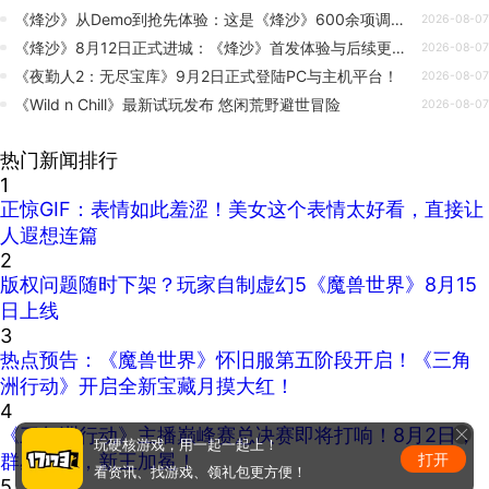
《烽沙》从Demo到抢先体验：这是《烽沙》600余项调整的完整记录
2026-08-07
《烽沙》8月12日正式进城：《烽沙》首发体验与后续更新计划公布
2026-08-07
《夜勤人2：无尽宝库》9月2日正式登陆PC与主机平台！
2026-08-07
《Wild n Chill》最新试玩发布 悠闲荒野避世冒险
2026-08-07
热门新闻排行
1
正惊GIF：表情如此羞涩！美女这个表情太好看，直接让
人遐想连篇
2
版权问题随时下架？玩家自制虚幻5《魔兽世界》8月15
日上线
3
热点预告：《魔兽世界》怀旧服第五阶段开启！《三角
洲行动》开启全新宝藏月摸大红！
4
《三角洲行动》主播巅峰赛总决赛即将打响！8月2日，
玩硬核游戏，用一起一起上！
打开
群星汇聚，新王加冕！
看资讯、找游戏、领礼包更方便！
5