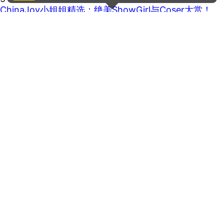
ChinaJoy小姐姐精选：绝美ShowGirl与Coser大赏！
（5）
马甲线看到没