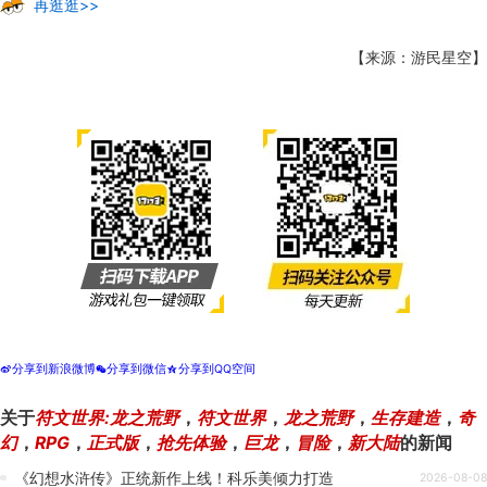
再逛逛>>
【来源：游民星空】
分享到新浪微博
分享到微信
分享到QQ空间
t
w
z
关于
符文世界:龙之荒野
，
符文世界
，
龙之荒野
，
生存建造
，
奇
幻
，
RPG
，
正式版
，
抢先体验
，
巨龙
，
冒险
，
新大陆
的新闻
《幻想水浒传》正统新作上线！科乐美倾力打造
2026-08-08