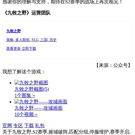
感谢你的理解与支持，期待在S2赛季的战场上再次相见！
《九牧之野》运营团队
九牧之野
策略, 多人联机, SLG, 三国, 历史
查看更多
立即下载
【来源：公众号】
我想了解这个游戏：
九牧之野截图
(5)
1个图集 »
九牧之野——攻城画面
10个视频 »
官网
专区
下载
礼包
关于
九牧之野,S2赛季,摧城破阵,匹配分组,停服维护,赛季开启,