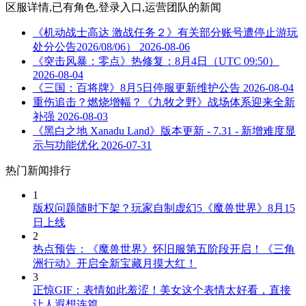
区服详情,已有角色,登录入口,运营团队
的新闻
《机动战士高达 激战任务２》有关部分账号遭停止游玩
处分公告2026/08/06）
2026-08-06
《突击风暴：零点》热修复：8月4日（UTC 09:50）
2026-08-04
《三国：百将牌》8月5日停服更新维护公告
2026-08-04
重伤追击？燃烧增幅？《九牧之野》战场体系迎来全新
补强
2026-08-03
《黑白之地 Xanadu Land》版本更新 - 7.31 - 新增难度显
示与功能优化
2026-07-31
热门新闻排行
1
版权问题随时下架？玩家自制虚幻5《魔兽世界》8月15
日上线
2
热点预告：《魔兽世界》怀旧服第五阶段开启！《三角
洲行动》开启全新宝藏月摸大红！
3
正惊GIF：表情如此羞涩！美女这个表情太好看，直接
让人遐想连篇