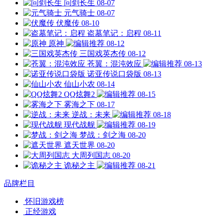
问剑长生
08-07
元气骑士
08-07
伏魔传
08-10
盗墓笔记：启程
08-11
原神
08-12
三国戏英杰传
08-12
苍翼：混沌效应
08-13
诺亚传说口袋版
08-13
仙山小农
08-14
QQ炫舞2
08-15
雾海之下
08-17
逆战：未来
08-18
现代战舰
08-19
梦战：剑之海
08-20
遮天世界
08-20
大周列国志
08-20
诡秘之主
08-21
品牌栏目
怀旧游戏榜
正经游戏