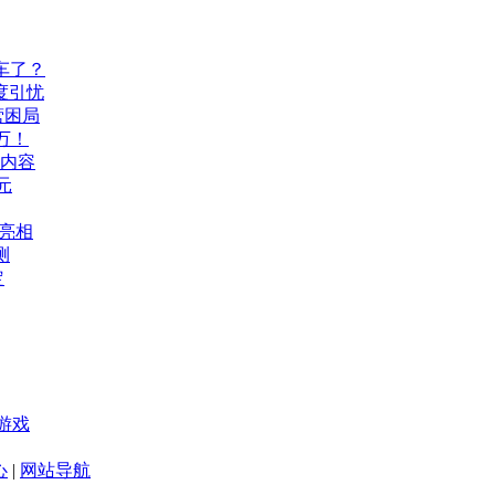
车了？
度引忧
营困局
万！
机内容
元
A亮相
测
定
游戏
心
|
网站导航