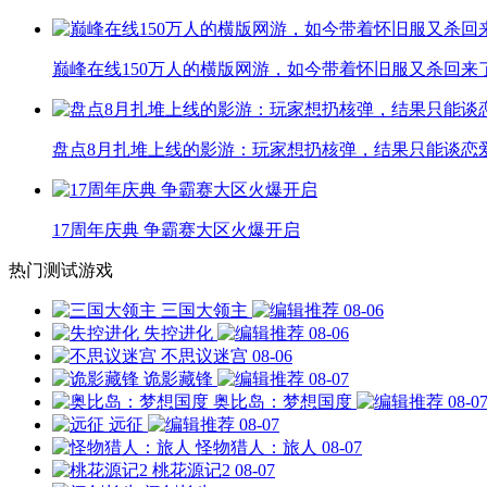
巅峰在线150万人的横版网游，如今带着怀旧服又杀回来
盘点8月扎堆上线的影游：玩家想扔核弹，结果只能谈恋
17周年庆典 争霸赛大区火爆开启
热门测试游戏
三国大领主
08-06
失控进化
08-06
不思议迷宫
08-06
诡影藏锋
08-07
奥比岛：梦想国度
08-0
远征
08-07
怪物猎人：旅人
08-07
桃花源记2
08-07