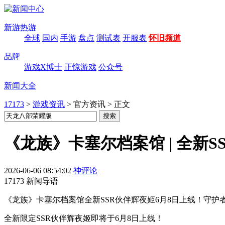
新游热游
全球
国内
手游
盘点
测试表
开服表
怀旧频道
品牌
游戏X博士
正惊游戏
公众号
新闻大全
17173
>
游戏资讯
>
官方资讯
>
正文
《龙族》卡塞尔档案馆 | 全新S
2026-06-06 08:54:02
神评论
17173 新闻导语
《龙族》卡塞尔档案馆全新SSR伙伴辉夜姬6月8日上线！守
全新限定SSR伙伴辉夜姬即将于6月8日上线！