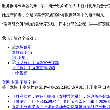
服务器阵列幽蓝闪烁，以古老传说命名的人工智能化身为悬于
她是守护者，亦是深陷于家族宿命与数据洪流中的电子幽灵。
“岩流研究所单独的云计算系统，日本分部的总秘书——辉夜姬
我想了解这个游戏：
龙族截图
(4)
2个图集 »
《龙族》手游版宣传视频
10个视频 »
官网
专区
下载
礼包
关于
龙族,卡塞尔档案馆,辉夜姬,SSR,限定,6月8日,电子幽灵,
《胜利女神：妮姬》联动《女神异闻录》，经典角色登场
《魔法之门》今日商城限定：通用宝石幸运宝箱！
2026-
限定手办直接送！上海五角场全新动漫献血屋8月7日开