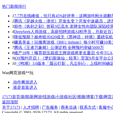
热门新闻排行
1
7.7万在线峰值，但只有45%好评率：这网游咋刚火就翻
2
腾讯《穿越火线：潜伏》开发生变？开发中途裁员，进
3
前作《执剑之刻》曾获3亿流水 老牌女性向团队深陷经
4
DeepSeek入局游戏，高薪招聘游戏AI程序员，月薪近百
5
降低预期？杨奇暗示820或无《黑神话：钟馗》重磅实
6
赚真美金！玩撤离游戏《BR1: Infinite》每小时可赚10美
7
腾讯《王者万象棋》公测定档 全网预约突破5000万
8
难产18年！曝育碧压箱底王牌游戏将更名重启 今年TG
9
iOS预约开启！《梦幻新诛仙：轻享》官宣9月全平台公
10
《鸣潮》3.6版本「蜃云灯影，凡尘剑心」上线时间确
Wan网页游戏**玩
动作爽游
进入
谁是首富
进入
17173首页
|
新闻
|
新网游
|
找游戏
|
小游戏
|
社区
|
视频
|
博客
|
下载
|
网页
返回顶部
关于17173
|
人才招聘
|
广告服务
|
商务洽谈
|
联系方式
|
客服中
Copyright © 2001-2026 17173. All rights reserved.