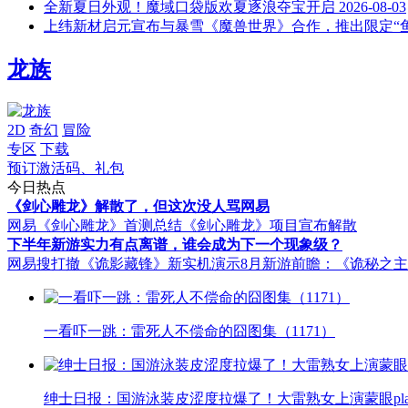
全新夏日外观！魔域口袋版欢夏逐浪夺宝开启
2026-08-03
上纬新材启元宣布与暴雪《魔兽世界》合作，推出限定“鱼
龙族
2D
奇幻
冒险
专区
下载
预订激活码、礼包
今日热点
《剑心雕龙》解散了，但这次没人骂网易
网易《剑心雕龙》首测总结
《剑心雕龙》项目宣布解散
下半年新游实力有点离谱，谁会成为下一个现象级？
网易搜打撤《诡影藏锋》新实机演示
8月新游前瞻：《诡秘之
一看吓一跳：雷死人不偿命的囧图集（1171）
绅士日报：国游泳装皮涩度拉爆了！大雷熟女上演蒙眼pla