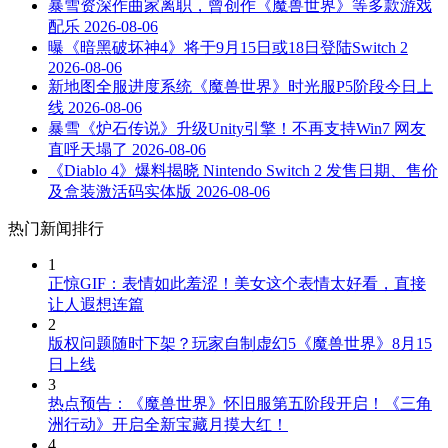
暴雪资深作曲家离职，曾创作《魔兽世界》等多款游戏
配乐
2026-08-06
曝《暗黑破坏神4》将于9月15日或18日登陆Switch 2
2026-08-06
新地图全服进度系统《魔兽世界》时光服P5阶段今日上
线
2026-08-06
暴雪《炉石传说》升级Unity引擎！不再支持Win7 网友
直呼天塌了
2026-08-06
《Diablo 4》爆料揭晓 Nintendo Switch 2 发售日期、售价
及盒装激活码实体版
2026-08-06
热门新闻排行
1
正惊GIF：表情如此羞涩！美女这个表情太好看，直接
让人遐想连篇
2
版权问题随时下架？玩家自制虚幻5《魔兽世界》8月15
日上线
3
热点预告：《魔兽世界》怀旧服第五阶段开启！《三角
洲行动》开启全新宝藏月摸大红！
4