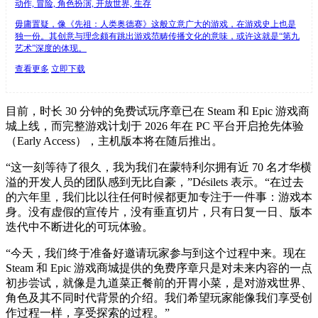
动作, 冒险, 角色扮演, 开放世界, 生存
毋庸置疑，像《先祖：人类奥德赛》这般立意广大的游戏，在游戏史上也是
独一份。其创意与理念颇有跳出游戏范畴传播文化的意味，或许这就是“第九
艺术”深度的体现。
查看更多
立即下载
目前，时长 30 分钟的免费试玩序章已在 Steam 和 Epic 游戏商
城上线，而完整游戏计划于 2026 年在 PC 平台开启抢先体验
（Early Access），主机版本将在随后推出。
“这一刻等待了很久，我为我们在蒙特利尔拥有近 70 名才华横
溢的开发人员的团队感到无比自豪，”Désilets 表示。“在过去
的六年里，我们比以往任何时候都更加专注于一件事：游戏本
身。没有虚假的宣传片，没有垂直切片，只有日复一日、版本
迭代中不断进化的可玩体验。
“今天，我们终于准备好邀请玩家参与到这个过程中来。现在
Steam 和 Epic 游戏商城提供的免费序章只是对未来内容的一点
初步尝试，就像是九道菜正餐前的开胃小菜，是对游戏世界、
角色及其不同时代背景的介绍。我们希望玩家能像我们享受创
作过程一样，享受探索的过程。”