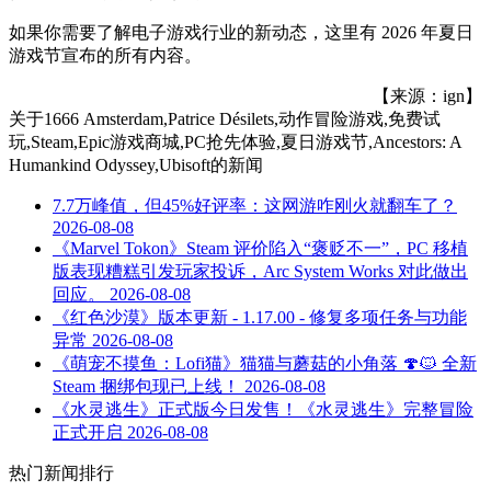
如果你需要了解电子游戏行业的新动态，这里有 2026 年夏日
游戏节宣布的所有内容。
【来源：ign】
关于
1666 Amsterdam,Patrice Désilets,动作冒险游戏,免费试
玩,Steam,Epic游戏商城,PC抢先体验,夏日游戏节,Ancestors: A
Humankind Odyssey,Ubisoft
的新闻
7.7万峰值，但45%好评率：这网游咋刚火就翻车了？
2026-08-08
《Marvel Tokon》Steam 评价陷入“褒贬不一”，PC 移植
版表现糟糕引发玩家投诉，Arc System Works 对此做出
回应。
2026-08-08
《红色沙漠》版本更新 - 1.17.00 - 修复多项任务与功能
异常
2026-08-08
《萌宠不摸鱼：Lofi猫》猫猫与蘑菇的小角落 🍄🐱 全新
Steam 捆绑包现已上线！
2026-08-08
《水灵逃生》正式版今日发售！《水灵逃生》完整冒险
正式开启
2026-08-08
热门新闻排行