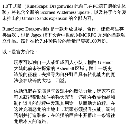
1.0正式版（RuneScape: Dragonwilds 此前已在PC端开启抢先体
验）将包含全新的 Scorned Wilderness update，以及将于今年夏
末推出的 Umbral Sands expansion 的全部内容。
RuneScape: Dragonwilds 是一款开放世界、合作、建造与生存
类游戏，也是 Jagex 旗下长青中世纪 MMORPG 系列的首款独
立作品。该作在抢先体验阶段的销量已突破100万份。
以下是官方介绍：
玩家可以独自一人或组成四人小队，横跨 Gielinor
大陆此前未被探索的 Ashenfall 区域，踏上一场史
诗般的征程，去探寻为何狂野且具有转化能力的魔
法会在破碎的大地上四溢。
借助流淌在充满灵气景观中的魔法力量，玩家不仅
可以获得帮助战斗的强大咒语，还能在收集物品和
制作道具的过程中发现其用途，从而助力旅程。在
这片充满恶龙的土地上，玩家必须提升技能、调制
药剂并打造装备，在凶猛的巨兽中开辟出一条通往
龙后本人的道路。