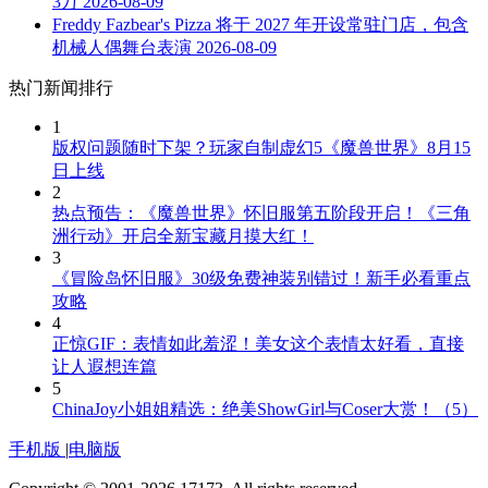
3万
2026-08-09
Freddy Fazbear's Pizza 将于 2027 年开设常驻门店，包含
机械人偶舞台表演
2026-08-09
热门新闻排行
1
版权问题随时下架？玩家自制虚幻5《魔兽世界》8月15
日上线
2
热点预告：《魔兽世界》怀旧服第五阶段开启！《三角
洲行动》开启全新宝藏月摸大红！
3
《冒险岛怀旧服》30级免费神装别错过！新手必看重点
攻略
4
正惊GIF：表情如此羞涩！美女这个表情太好看，直接
让人遐想连篇
5
ChinaJoy小姐姐精选：绝美ShowGirl与Coser大赏！（5）
手机版
|
电脑版