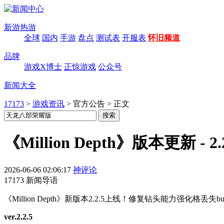
新游热游
全球
国内
手游
盘点
测试表
开服表
怀旧频道
品牌
游戏X博士
正惊游戏
公众号
新闻大全
17173
>
游戏资讯
>
官方公告
>
正文
《Million Depth》版本更新 -
2026-06-06 02:06:17
神评论
17173 新闻导语
《Million Depth》新版本2.2.5上线！修复钻头能力强化
ver.2.2.5