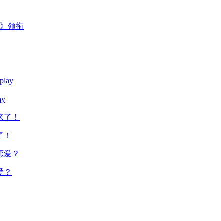
主》领衔
y
了！
爱？