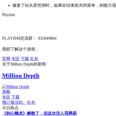
修复了钻头君挖洞时，如果在结束前关闭菜单，则能力强
Playism
PLAYISM交流群： 932849804
我想了解这个游戏：
官网
专区
下载
礼包
关于
Million Depth
的新闻
Million Depth
策略
专区
下载
预订激活码、礼包
今日热点
《剑心雕龙》解散了，但这次没人骂网易