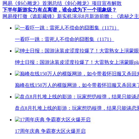
网易《剑心雕龙》首测总结
《剑心雕龙》项目宣布解散
下半年新游实力有点离谱，谁会成为下一个现象级？
网易搜打撤《诡影藏锋》新实机演示
8月新游前瞻：《诡秘之
一看吓一跳：雷死人不偿命的囧图集（1171）
绅士日报：国游泳装皮涩度拉爆了！大雷熟女上演蒙眼pla
巅峰在线150万人的横版网游，如今带着怀旧服又杀回来
盘点8月扎堆上线的影游：玩家想扔核弹，结果只能谈恋
17周年庆典 争霸赛大区火爆开启