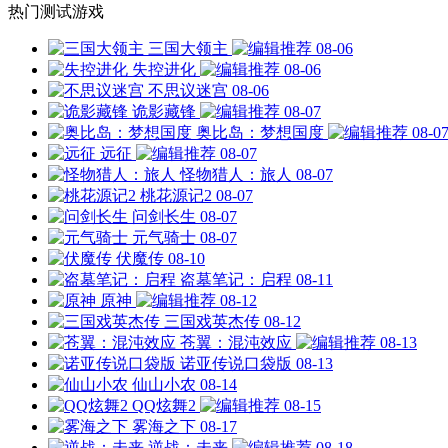
热门测试游戏
三国大领主
08-06
失控进化
08-06
不思议迷宫
08-06
诡影藏锋
08-07
奥比岛：梦想国度
08-0
远征
08-07
怪物猎人：旅人
08-07
桃花源记2
08-07
问剑长生
08-07
元气骑士
08-07
伏魔传
08-10
盗墓笔记：启程
08-11
原神
08-12
三国戏英杰传
08-12
苍翼：混沌效应
08-13
诺亚传说口袋版
08-13
仙山小农
08-14
QQ炫舞2
08-15
雾海之下
08-17
逆战：未来
08-18