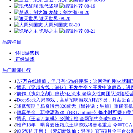
现代战舰
08-19
梦战：剑之海
08-20
遮天世界
08-20
大周列国志
08-20
诡秘之主
08-21
品牌栏目
怀旧游戏榜
正经游戏
热门新闻排行
1
7.7万在线峰值，但只有45%好评率：这网游咋刚火就翻
2
腾讯《穿越火线：潜伏》开发生变？开发中途裁员，进
3
前作《执剑之刻》曾获3亿流水 老牌女性向团队深陷经
4
DeepSeek入局游戏，高薪招聘游戏AI程序员，月薪近百
5
降低预期？杨奇暗示820或无《黑神话：钟馗》重磅实
6
赚真美金！玩撤离游戏《BR1: Infinite》每小时可赚10美
7
腾讯《王者万象棋》公测定档 全网预约突破5000万
8
难产18年！曝育碧压箱底王牌游戏将更名重启 今年TG
9
iOS预约开启！《梦幻新诛仙：轻享》官宣9月全平台公