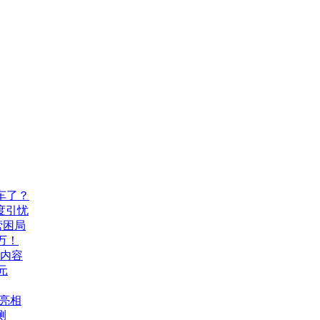
车了？
度引忧
营困局
万！
机内容
元
A亮相
测