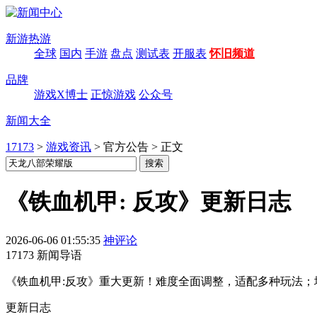
新游热游
全球
国内
手游
盘点
测试表
开服表
怀旧频道
品牌
游戏X博士
正惊游戏
公众号
新闻大全
17173
>
游戏资讯
>
官方公告
>
正文
《铁血机甲: 反攻》更新日志
2026-06-06 01:55:35
神评论
17173 新闻导语
《铁血机甲:反攻》重大更新！难度全面调整，适配多种玩法
更新日志