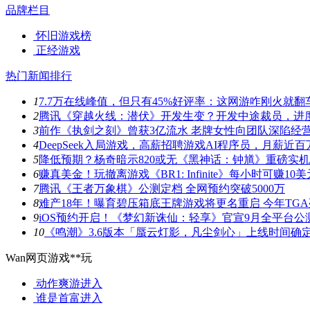
品牌栏目
怀旧游戏榜
正经游戏
热门新闻排行
1
7.7万在线峰值，但只有45%好评率：这网游咋刚火就翻
2
腾讯《穿越火线：潜伏》开发生变？开发中途裁员，进
3
前作《执剑之刻》曾获3亿流水 老牌女性向团队深陷经
4
DeepSeek入局游戏，高薪招聘游戏AI程序员，月薪近百
5
降低预期？杨奇暗示820或无《黑神话：钟馗》重磅实
6
赚真美金！玩撤离游戏《BR1: Infinite》每小时可赚10美
7
腾讯《王者万象棋》公测定档 全网预约突破5000万
8
难产18年！曝育碧压箱底王牌游戏将更名重启 今年TG
9
iOS预约开启！《梦幻新诛仙：轻享》官宣9月全平台公
10
《鸣潮》3.6版本「蜃云灯影，凡尘剑心」上线时间确
Wan网页游戏**玩
动作爽游
进入
谁是首富
进入