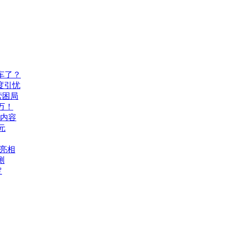
车了？
度引忧
营困局
万！
机内容
元
A亮相
测
定