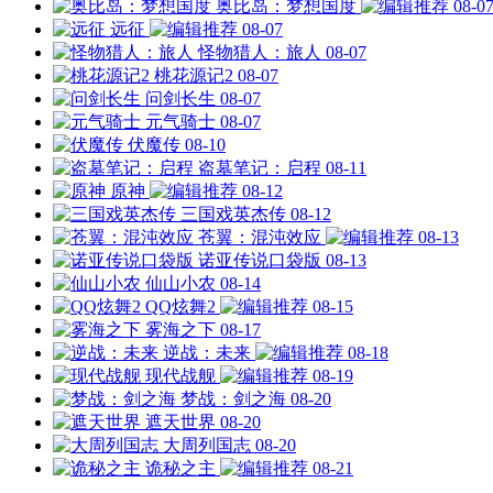
奥比岛：梦想国度
08-0
远征
08-07
怪物猎人：旅人
08-07
桃花源记2
08-07
问剑长生
08-07
元气骑士
08-07
伏魔传
08-10
盗墓笔记：启程
08-11
原神
08-12
三国戏英杰传
08-12
苍翼：混沌效应
08-13
诺亚传说口袋版
08-13
仙山小农
08-14
QQ炫舞2
08-15
雾海之下
08-17
逆战：未来
08-18
现代战舰
08-19
梦战：剑之海
08-20
遮天世界
08-20
大周列国志
08-20
诡秘之主
08-21