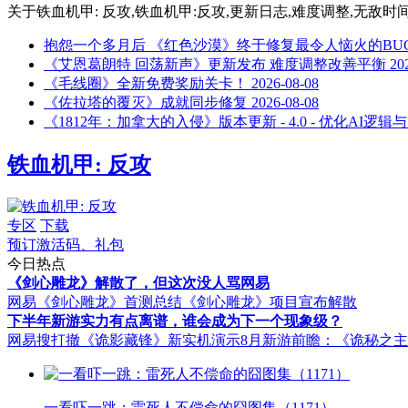
关于
铁血机甲: 反攻,铁血机甲:反攻,更新日志,难度调整,无敌时
抱怨一个多月后 《红色沙漠》终于修复最令人恼火的BU
《艾恩葛朗特 回荡新声》更新发布 难度调整改善平衡
20
《毛线圈》全新免费奖励关卡！
2026-08-08
《佐拉塔的覆灭》成就同步修复
2026-08-08
《1812年：加拿大的入侵》版本更新 - 4.0 - 优化AI逻
铁血机甲: 反攻
专区
下载
预订激活码、礼包
今日热点
《剑心雕龙》解散了，但这次没人骂网易
网易《剑心雕龙》首测总结
《剑心雕龙》项目宣布解散
下半年新游实力有点离谱，谁会成为下一个现象级？
网易搜打撤《诡影藏锋》新实机演示
8月新游前瞻：《诡秘之
一看吓一跳：雷死人不偿命的囧图集（1171）