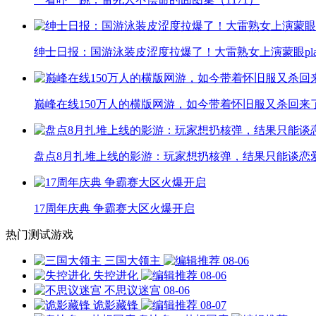
绅士日报：国游泳装皮涩度拉爆了！大雷熟女上演蒙眼pla
巅峰在线150万人的横版网游，如今带着怀旧服又杀回来
盘点8月扎堆上线的影游：玩家想扔核弹，结果只能谈恋
17周年庆典 争霸赛大区火爆开启
热门测试游戏
三国大领主
08-06
失控进化
08-06
不思议迷宫
08-06
诡影藏锋
08-07