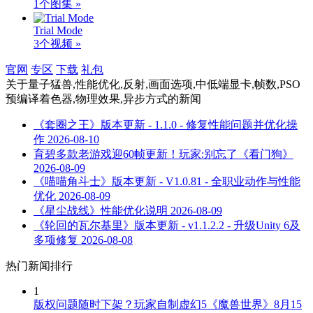
1个图集 »
Trial Mode
3个视频 »
官网
专区
下载
礼包
关于
量子猛兽,性能优化,反射,画面选项,中低端显卡,帧数,PSO
预编译着色器,物理效果,异步方式
的新闻
《套圈之王》版本更新 - 1.1.0 - 修复性能问题并优化操
作
2026-08-10
育碧多款老游戏迎60帧更新！玩家:别忘了《看门狗》
2026-08-09
《喵喵角斗士》版本更新 - V1.0.81 - 全职业动作与性能
优化
2026-08-09
《星尘战线》性能优化说明
2026-08-09
《轮回的瓦尔基里》版本更新 - v1.1.2.2 - 升级Unity 6及
多项修复
2026-08-08
热门新闻排行
1
版权问题随时下架？玩家自制虚幻5《魔兽世界》8月15