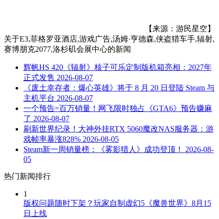
【来源：游民星空】
关于
E3,菲格罗亚酒店,游戏广告,汤姆·亨德森,侠盗猎车手,辐射,
赛博朋克2077,洛杉矶会展中心
的新闻
辉帆HS 420《辐射》核子可乐定制版机箱亮相：2027年
正式发售
2026-08-07
《废土幸存者：爆心英雄》将于 8 月 20 日登陆 Steam 与
主机平台
2026-08-07
一个预告=百万销量！网飞限时独占《GTA6》预告赚麻
了
2026-08-07
刷新世界纪录！大神外挂RTX 5060魔改NAS服务器：游
戏帧率暴涨828%
2026-08-05
Steam新一周销量榜：《雾影猎人》成功登顶！
2026-08-
05
热门新闻排行
1
版权问题随时下架？玩家自制虚幻5《魔兽世界》8月15
日上线