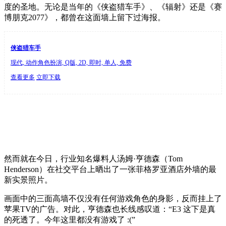
度的圣地。无论是当年的《侠盗猎车手》、《辐射》还是《赛
博朋克2077》，都曾在这面墙上留下过海报。
侠盗猎车手
现代, 动作角色扮演, Q版, 2D, 即时, 单人, 免费
查看更多
立即下载
然而就在今日，行业知名爆料人汤姆·亨德森（Tom
Henderson）在社交平台上晒出了一张菲格罗亚酒店外墙的最
新实景照片。
画面中的三面高墙不仅没有任何游戏角色的身影，反而挂上了
苹果TV的广告。对此，亨德森也长线感叹道：“E3 这下是真
的死透了。今年这里都没有游戏了 :(”