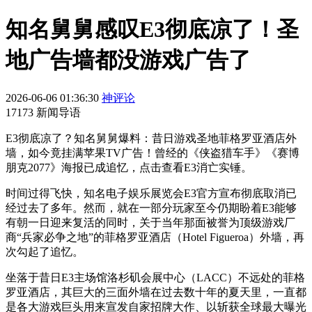
知名舅舅感叹E3彻底凉了！圣
地广告墙都没游戏广告了
2026-06-06 01:36:30
神评论
17173 新闻导语
E3彻底凉了？知名舅舅爆料：昔日游戏圣地菲格罗亚酒店外
墙，如今竟挂满苹果TV广告！曾经的《侠盗猎车手》《赛博
朋克2077》海报已成追忆，点击查看E3消亡实锤。
时间过得飞快，知名电子娱乐展览会E3官方宣布彻底取消已
经过去了多年。然而，就在一部分玩家至今仍期盼着E3能够
有朝一日迎来复活的同时，关于当年那面被誉为顶级游戏厂
商“兵家必争之地”的菲格罗亚酒店（Hotel Figueroa）外墙，再
次勾起了追忆。
坐落于昔日E3主场馆洛杉矶会展中心（LACC）不远处的菲格
罗亚酒店，其巨大的三面外墙在过去数十年的夏天里，一直都
是各大游戏巨头用来宣发自家招牌大作、以斩获全球最大曝光