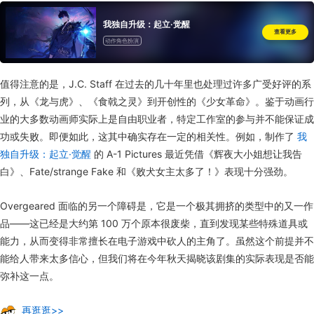
我独自升级：起立·觉醒
查看更多
动作角色扮演
值得注意的是，J.C. Staff 在过去的几十年里也处理过许多广受好评的系
列，从《龙与虎》、《食戟之灵》到开创性的《少女革命》。鉴于动画行
业的大多数动画师实际上是自由职业者，特定工作室的参与并不能保证成
功或失败。即便如此，这其中确实存在一定的相关性。例如，制作了
我
独自升级：起立·觉醒
的 A-1 Pictures 最近凭借《辉夜大小姐想让我告
白》、Fate/strange Fake 和《败犬女主太多了！》表现十分强劲。
Overgeared 面临的另一个障碍是，它是一个极其拥挤的类型中的又一作
品——这已经是大约第 100 万个原本很废柴，直到发现某些特殊道具或
能力，从而变得非常擅长在电子游戏中砍人的主角了。虽然这个前提并不
能给人带来太多信心，但我们将在今年秋天揭晓该剧集的实际表现是否能
弥补这一点。
再逛逛>>