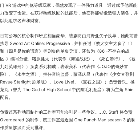
门 VR 游戏中的低等级玩家，偶然发现了一件强力道具，通过赋予他新能
力改变了命运。在获得熟练铁匠的技能后，他变得能够锻造强力装备，并
以此追求名声和财富。
目前公布的核心制作班底相当豪华。该剧将由河野亚矢子执导，她此前曾
执导 Sword Art Online: Progressive，并担任过《败犬女主太多了！》
和《四月是你的谎言》等剧集的单集导演，还曾为《86 -不存在的战
区-》编写分镜。猪原健太（代表作《海盗战记》、《死亡游行》、《被
判处英雄刑》）负责系列构成，岩浪美和（代表作《JOJO的奇妙冒
险》、《永生之酒》）担任音响监督，藤泽庆昌（代表作《少女☆歌剧
Revue Starlight 剧场版》、Love Live!、《宝石之国》）负责音乐。橘
龙丸（曾为 The God of High School 中的陈毛利配音）将为主角 Shin
配音。
负责该系列动画制作的工作室可能会引起一些争议。J.C. Staff 将负责
Overgeared 的制作，该工作室最近因 One Punch Man season 3 的制
作质量惨淡而受到批评。