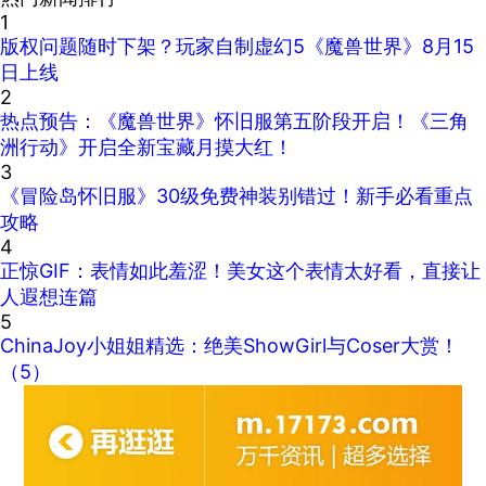
1
版权问题随时下架？玩家自制虚幻5《魔兽世界》8月15
日上线
2
热点预告：《魔兽世界》怀旧服第五阶段开启！《三角
洲行动》开启全新宝藏月摸大红！
3
《冒险岛怀旧服》30级免费神装别错过！新手必看重点
攻略
4
正惊GIF：表情如此羞涩！美女这个表情太好看，直接让
人遐想连篇
5
ChinaJoy小姐姐精选：绝美ShowGirl与Coser大赏！
（5）