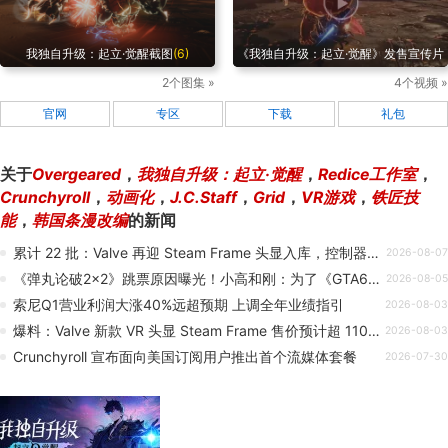
我独自升级：起立·觉醒截图
(6)
《我独自升级：起立·觉醒》发售宣传片
2个图集 »
4个视频 »
官网
专区
下载
礼包
关于
Overgeared
，
我独自升级：起立·觉醒
，
Redice工作室
，
Crunchyroll
，
动画化
，
J.C.Staff
，
Grid
，
VR游戏
，
铁匠技
能
，
韩国条漫改编
的新闻
累计 22 批：Valve 再迎 Steam Frame 头显入库，控制器演示曝光
2026-08-07
《弹丸论破2×2》跳票原因曝光！小高和刚：为了《GTA6》
2026-08-05
索尼Q1营业利润大涨40%远超预期 上调全年业绩指引
2026-08-03
爆料：Valve 新款 VR 头显 Steam Frame 售价预计超 1100 美元
2026-08-03
Crunchyroll 宣布面向美国订阅用户推出首个流媒体套餐
2026-07-30