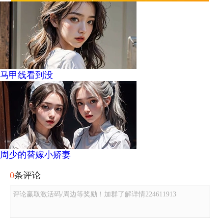
马甲线看到没
周少的替嫁小娇妻
0
条评论
评论赢取激活码/周边等奖励！加群了解详情224611913