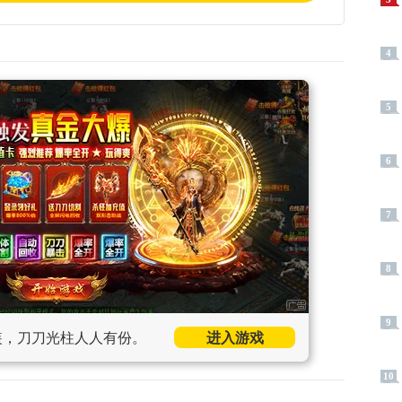
4
5
6
7
8
9
装，刀刀光柱人人有份。
进入游戏
10