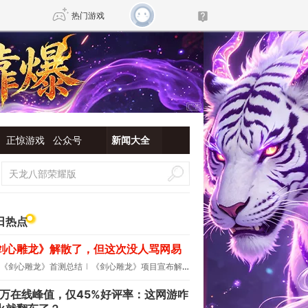
热门游戏
DNF
传奇4
剑网3旗舰版
新天龙八部
正惊游戏
公众号
新闻大全
自由
诛仙世界
新仙侠5
日热点
剑心雕龙》解散了，但这次没人骂网易
《剑心雕龙》首测总结
《剑心雕龙》项目宣布解散
.7万在线峰值，仅45%好评率：这网游咋