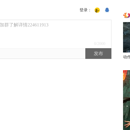
登录：
了解详情224611913
0
/2000
发布
动