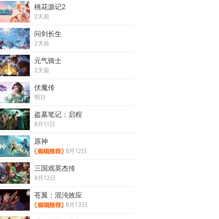
桃花源记2
2天前
问剑长生
2天前
元气骑士
2天前
伏魔传
明日
盗墓笔记：启程
8月11日
原神
8月12日
三国戏英杰传
8月12日
苍翼：混沌效应
8月13日