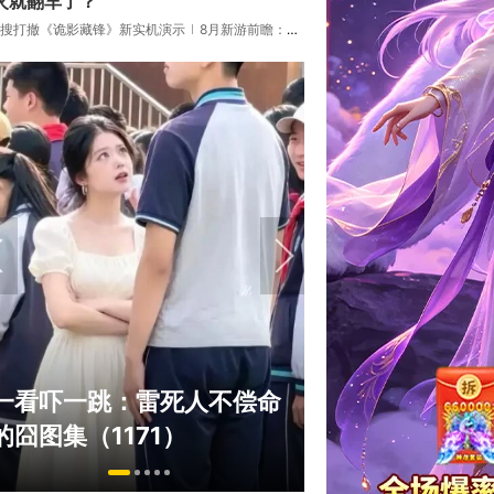
火就翻车了？
搜打撤《诡影藏锋》新实机演示
8月新游前瞻：《诡秘之主》领衔
“Bin大小姐”
一看吓一跳：雷死人不偿命
脸外网福利姬？
的囧图集（1171）
住了