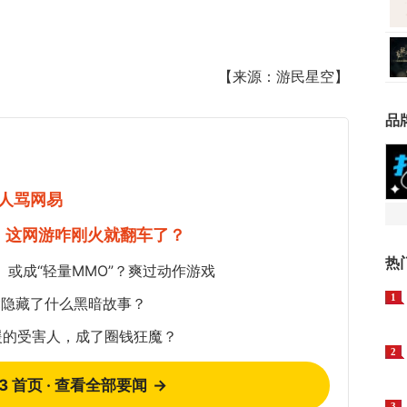
【来源：游民星空】
品
人骂网易
率：这网游咋刚火就翻车了？
热
》或成“轻量MMO”？爽过动作游戏
1
竟隐藏了什么黑暗故事？
援的受害人，成了圈钱狂魔？
2
73 首页 · 查看全部要闻
→
3