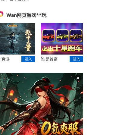
Wan网页游戏**玩
作爽游
谁是首富
进入
进入
×