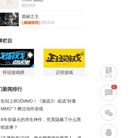
8月20日
诡秘之主
8月21日
牌栏目
怀旧游戏榜
正经游戏
反馈
0
门新闻排行
告别上班式MMO！《激战3》或成“轻量
MMO”？爽过动作游戏
w
8年前爆火的求生神作，究竟隐藏了什么黑
暗故事？
q
“主播毁号”后续，曾全网声援的受害人，成