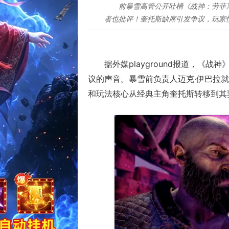
前暴雪高管公开吐槽《战神：劳菲
者也批评！奎托斯缺席引发争议，玩家情
据外媒playground报道，《
议的声音。暴雪前负责人迈克·伊巴拉
和玩法核心从经典主角奎托斯转移到其