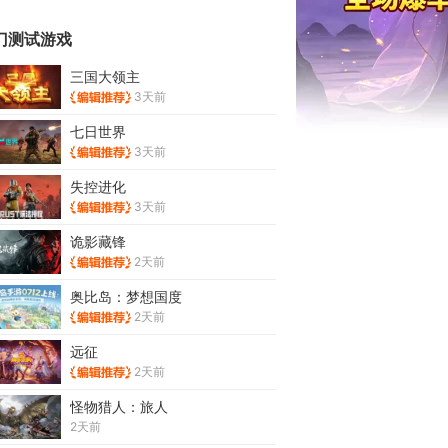
门测试游戏
三国大领主
3天前
七日世界
3天前
失控进化
3天前
诡影藏锋
2天前
奥比岛：梦想国度
2天前
远征
2天前
怪物猎人：旅人
2天前