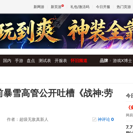
新网游
新页游
礼包/激活码
今日开服
热门页游
魔兽
天堂
国内
手游
盘点
测试表
开服表
怀旧频道
品牌
游戏X博士
王权与
前暴雪高管公开吐槽《战神:劳
今
《
网易
作者：超级无敌真新人
神评论
0
7