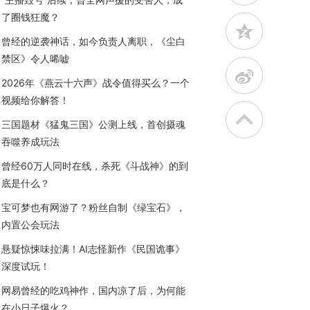
了圈钱狂魔？
z
曾经的逆袭神话，如今负责人离职，《尘白
禁区》令人唏嘘
t
2026年《燕云十六声》战令值得买么？一个
视频给你解答！
三国题材《猛鬼三国》公测上线，首创摄魂
吞噬养成玩法
曾经60万人同时在线，杀死《斗战神》的到
底是什么？
宝可梦也有网游了？粉丝自制《绿宝石》，
内置公会玩法
悬疑惊悚味拉满！AI志怪新作《民国诡事》
深度试玩！
网易曾经的吃鸡神作，国内凉了后，为何能
在小日子爆火？