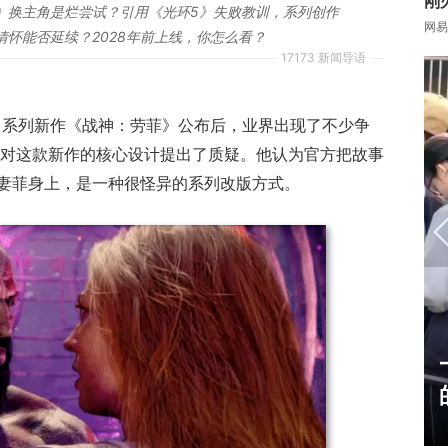
刚
》换主角是烂尝试？引用《光环5》失败教训，系列创作
网易
怀能否延续？2028年前上线，你怎么看？
17173 新闻导语
战神》系列新作《战神：劳菲》公布后，业界出现了不少争
就对这款新作的核心设计提出了质疑。他认为官方把故事
妻菲身上，是一种很怪异的系列改版方式。
17周年庆典 争霸赛大区火
爆开启