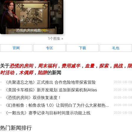
恐慌的房间截图
(10)
1个图集 »
官网
专区
下载
礼包
关于
恐慌的房间
，
周末福利
，
费用减半
，
血量
，
探索
，
挑战
，
限
时活动
，
木偶师
，
陷阱
的新闻
《共聚遗忘之地》正式推出 合作危险地带探索冒险
2026-08-08
《美国卡车模拟》新开发规划 追加新探索机制Atlas
2026-08-08
《恐慌的房间》双倍恢复速度！
2026-08-08
《幻兽帕鲁：帕鲁农场 1.0》让我明白了为什么大家都热爱生存游戏
2026-08-08
《一鹅当先》赛季记录与目标时间显示功能上线
2026-08-08
热门新闻排行