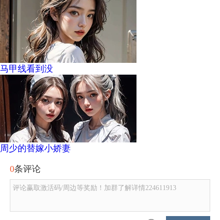
马甲线看到没
周少的替嫁小娇妻
0
条评论
评论赢取激活码/周边等奖励！加群了解详情224611913