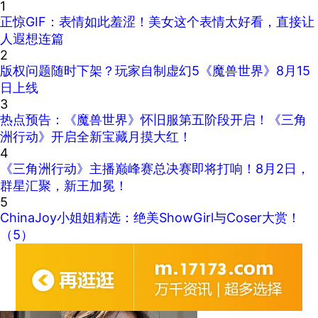
1
正惊GIF：表情如此羞涩！美女这个表情太好看，直接让
人遐想连篇
2
版权问题随时下架？玩家自制虚幻5《魔兽世界》8月15
日上线
3
热点预告：《魔兽世界》怀旧服第五阶段开启！《三角
洲行动》开启全新宝藏月摸大红！
4
《三角洲行动》主播巅峰赛总决赛即将打响！8月2日，
群星汇聚，新王加冕！
5
ChinaJoy小姐姐精选：绝美ShowGirl与Coser大赏！
（5）