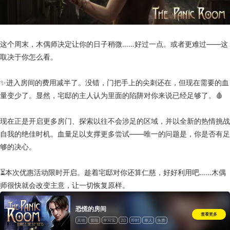
这个周末，木偶师决定让你的日子稍微……好过一点。或者更难过——这
取决于你怎么看。
✨进入房间的费用减半了。没错，门把手上的尖刺还在，但现在需要的血
量变少了。显然，宅邸的主人认为里面的陷阱对你来说已经足够了。🩸
现在正是开启更多房门、探索以往不会涉足的区域，并以全新的热情挑战
自我的绝佳时机。血量足以支撑更多尝试——唯一的问题是，你是否有足
够的决心。
⏳本次优惠活动限时开启。趁着宅邸对你还算仁慈，好好利用吧……木偶
师很快就会改变主意，让一切恢复原样。
恐慌的房间
查看更多
其他
冒险
半写实
2D
即时
单人
免费