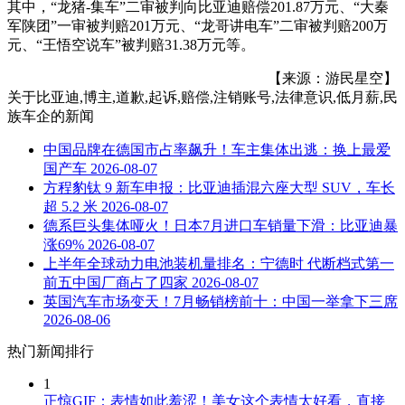
其中，“龙猪-集车”二审被判向比亚迪赔偿201.87万元、“大秦
军陕团”一审被判赔201万元、“龙哥讲电车”二审被判赔200万
元、“王悟空说车”被判赔31.38万元等。
【来源：游民星空】
关于
比亚迪,博主,道歉,起诉,赔偿,注销账号,法律意识,低月薪,民
族车企
的新闻
中国品牌在德国市占率飙升！车主集体出逃：换上最爱
国产车
2026-08-07
方程豹钛 9 新车申报：比亚迪插混六座大型 SUV，车长
超 5.2 米
2026-08-07
德系巨头集体哑火！日本7月进口车销量下滑：比亚迪暴
涨69%
2026-08-07
上半年全球动力电池装机量排名：宁德时 代断档式第一
前五中国厂商占了四家
2026-08-07
英国汽车市场变天！7月畅销榜前十：中国一举拿下三席
2026-08-06
热门新闻排行
1
正惊GIF：表情如此羞涩！美女这个表情太好看，直接