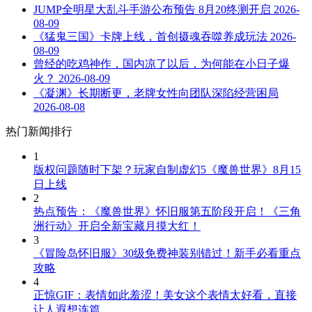
JUMP全明星大乱斗手游公布预告 8月20终测开启
2026-
08-09
《猛鬼三国》卡牌上线，首创摄魂吞噬养成玩法
2026-
08-09
曾经的吃鸡神作，国内凉了以后，为何能在小日子爆
火？
2026-08-09
《凝渊》长期断更，老牌女性向团队深陷经营困局
2026-08-08
热门新闻排行
1
版权问题随时下架？玩家自制虚幻5《魔兽世界》8月15
日上线
2
热点预告：《魔兽世界》怀旧服第五阶段开启！《三角
洲行动》开启全新宝藏月摸大红！
3
《冒险岛怀旧服》30级免费神装别错过！新手必看重点
攻略
4
正惊GIF：表情如此羞涩！美女这个表情太好看，直接
让人遐想连篇