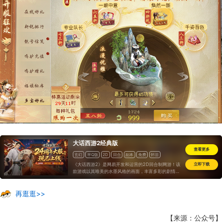
大话西游2经典版
查看更多
玄幻
半Q版
2D
回合
副本
免费
怀旧
《大话西游2》是网易开发和运营的2D回合制网游！该
立即下载
款游戏以其唯美的水墨风格的画面，丰富多彩的剧情，
花样百出的活动，各具特色的装备召唤兽以及不断创新
的新玩法等，一直受到广大回合制网游玩家的青睐，直
到今天
再逛逛>>
【来源：公众号】