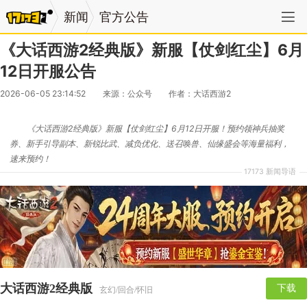
新闻
官方公告
《大话西游2经典版》新服【仗剑红尘】6月
12日开服公告
2026-06-05 23:14:52
来源：公众号
作者：大话西游2
《大话西游2经典版》新服【仗剑红尘】6月12日开服！预约领神兵抽奖
券、新手引导副本、新锐比武、减负优化、送召唤兽、仙缘盛会等海量福利，
速来预约！
17173 新闻导语
大话西游2经典版
下载
玄幻/回合/怀旧