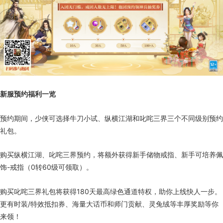
新服预约福利一览
预约期间，少侠可选择牛刀小试、纵横江湖和叱咤三界三个不同级别预约
礼包。
购买纵横江湖、叱咤三界预约，将额外获得新手储物戒指、新手可培养佩
饰-戒指（0转60级可领取）。
购买叱咤三界礼包将获得180天最高绿色通道特权，助你上线快人一步。
更有时装/特效抵扣券、海量大话币和师门贡献、灵兔绒等丰厚奖励等你
来领！