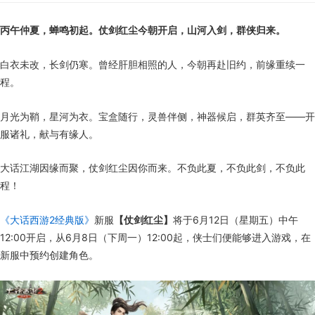
丙午仲夏，蝉鸣初起。仗剑红尘今朝开启，山河入剑，群侠归来。
白衣未改，长剑仍寒。曾经肝胆相照的人，今朝再赴旧约，前缘重续一
程。
月光为鞘，星河为衣。宝盒随行，灵兽伴侧，神器候启，群英齐至——开
服诸礼，献与有缘人。
大话江湖因缘而聚，仗剑红尘因你而来。不负此夏，不负此剑，不负此
程！
《大话西游2经典版》
新服
【仗剑红尘】
将于6月12日（星期五）中午
12:00开启，从6月8日（下周一）12:00起，侠士们便能够进入游戏，在
新服中预约创建角色。