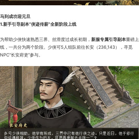
马到成功迎元旦
1.新手引导副本“侠迹传薪”全新阶段上线
为帮助少侠快速熟悉三界、丝滑度过成长初期，
新服专属引导副本
重磅上
线，一共分为两个阶段。少侠可5人组队前往长安（236,143），寻觅
NPC“长安府吏”参与。