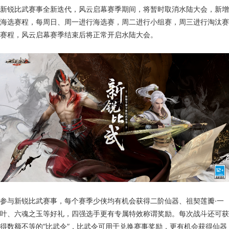
新锐比武赛事全新迭代，风云启幕赛季期间，将暂时取消水陆大会，新增
海选赛程，每周日、周一进行海选赛，周二进行小组赛，周三进行淘汰赛
赛程，风云启幕赛季结束后将正常开启水陆大会。
参与新锐比武赛事，每个赛季少侠均有机会获得二阶仙器、祖契莲瓣·一
叶、六魂之玉等好礼，四强选手更有专属特效称谓奖励。每次战斗还可获
得数额不等的“比武令”，比武令可用于兑换赛事奖励，更有机会获得仙器