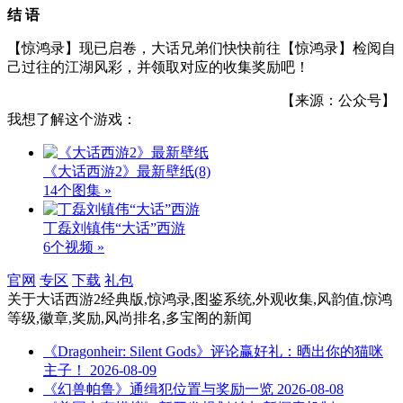
结 语
【惊鸿录】现已启卷，大话兄弟们快快前往【惊鸿录】检阅自
己过往的江湖风彩，并领取对应的收集奖励吧！
【来源：公众号】
我想了解这个游戏：
《大话西游2》最新壁纸
(8)
14个图集 »
丁磊刘镇伟“大话”西游
6个视频 »
官网
专区
下载
礼包
关于
大话西游2经典版,惊鸿录,图鉴系统,外观收集,风韵值,惊鸿
等级,徽章,奖励,风尚排名,多宝阁
的新闻
《Dragonheir: Silent Gods》评论赢好礼：晒出你的猫咪
主子！
2026-08-09
《幻兽帕鲁》通缉犯位置与奖励一览
2026-08-08