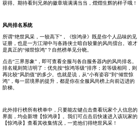
获得。期待看到兄弟的徽章墙满满当当，熠熠生辉的样子哦！
风尚排名系统
所谓“绝世风采，一较高下”，《惊鸿录》既是你个人品味的见
证册，也是一方江湖中与各路侠士暗自较量的风尚擂台。谁才
是真正的“倾世惊鸿”？自然榜单见分晓。
点击“三界形象”，即可查看全服与各自服务器内的风尚排名。
排名规则简洁明了：优先按“惊鸿等级”排序；若等级相同，则
再比较“风韵值”的多少。也就是说，从“小有姿容”到“倾世惊
鸿”，每一层境界的提升，都是你在全服风尚榜上向前迈进的
阶梯。
此外排行榜所有榜单中，只要能左键点击查看玩家个人信息的
界面，均会新增【惊鸿录】。我们可点击后快速进入该玩家的
【惊鸿录】查看其收集情况，一览他们得绝世风采！