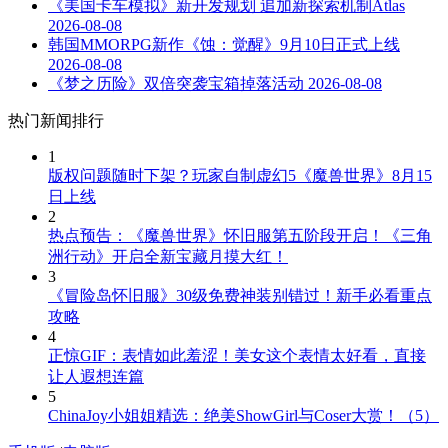
《美国卡车模拟》新开发规划 追加新探索机制Atlas
2026-08-08
韩国MMORPG新作《蚀：觉醒》9月10日正式上线
2026-08-08
《梦之历险》双倍突袭宝箱掉落活动
2026-08-08
热门新闻排行
1
版权问题随时下架？玩家自制虚幻5《魔兽世界》8月15
日上线
2
热点预告：《魔兽世界》怀旧服第五阶段开启！《三角
洲行动》开启全新宝藏月摸大红！
3
《冒险岛怀旧服》30级免费神装别错过！新手必看重点
攻略
4
正惊GIF：表情如此羞涩！美女这个表情太好看，直接
让人遐想连篇
5
ChinaJoy小姐姐精选：绝美ShowGirl与Coser大赏！（5）