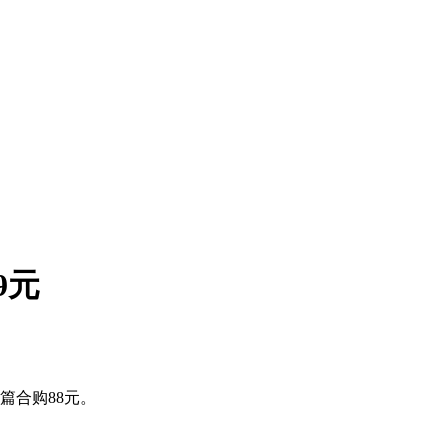
9元
篇合购88元。