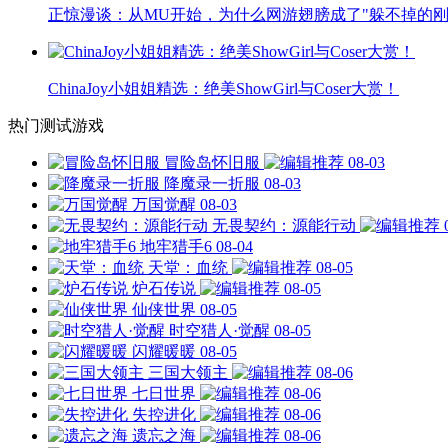
正惊漫谈：从MU开始，为什么网游翅膀成了"躲不掉的刚
ChinaJoy小姐姐精选：绝美ShowGirl与Coser大赏！
热门测试游戏
冒险岛怀旧服
08-03
降魔录一折服
08-03
万国觉醒
08-03
无畏契约：源能行动
地牢猎手6
08-04
天堂：血统
08-05
炉石传说
08-05
仙侠世界
08-05
时空猎人·觉醒
08-05
闪耀暖暖
08-05
三国大领主
08-06
七日世界
08-06
失控进化
08-06
遗忘之海
08-06