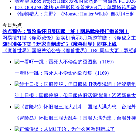
我希望 Xbox Project Helix 发布时依然是一台游戏 PC
2026
ID-COOLING冰格620墨影风冷首发269元：单双塔跨
《怪物猎人：荒野》《Monster Hunter Wilds》自8
今日热点
热点预告：冒险岛怀旧服国服上线！网易武侠搜打撤首测！
网易搜打撤《诡影藏锋》新实机演示
8月新游前瞻：《诡秘之
随时准备下架？玩家自制虚幻5《魔兽世界》即将上线
《魔兽世界》国服整治公告
《魔兽世界》TBC周年大更：双经
一看吓一跳：雷死人不偿命的囧图集（1169）
绅士日报：国服停服，但日服依旧活得滋润！涩涩新角太
《冒险岛》怀旧服三服大乱斗！国服人满为患，台服外挂