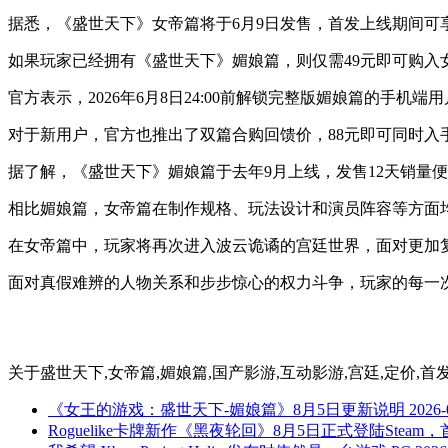
据悉，《盛世天下》女帝篇将于6月9日发售，首发上线期间可享
如果玩家已经拥有《盛世天下》媚娘篇，则仅需49元即可购入
官方表示，2026年6月8日24:00前解锁完整版媚娘篇的手
对于新用户，官方也推出了双篇合购回馈价，88元即可同时入
据了解，《盛世天下》媚娘篇于去年9月上线，发售12天销量
相比媚娘篇，女帝篇在制作规格、玩法设计和演员阵容等方面均
在女帝篇中，玩家将再次进入波云诡谲的宫廷世界，面对更加
面对真假难辨的人物关系和步步惊心的权力斗争，玩家的每一
关于
盛世天下,女帝篇,媚娘篇,国产影游,互动影游,宫廷,定价,首
《女王的游戏：盛世天下-媚娘篇》8月5日更新说明
2026-
Roguelike卡牌新作《黑夜轮回》8月5日正式登陆Steam