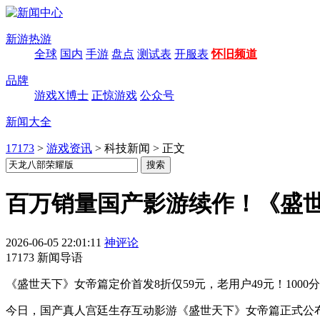
新游热游
全球
国内
手游
盘点
测试表
开服表
怀旧频道
品牌
游戏X博士
正惊游戏
公众号
新闻大全
17173
>
游戏资讯
>
科技新闻
>
正文
百万销量国产影游续作！《盛世
2026-06-05 22:01:11
神评论
17173 新闻导语
《盛世天下》女帝篇定价首发8折仅59元，老用户49元！100
今日，国产真人宫廷生存互动影游《盛世天下》女帝篇正式公