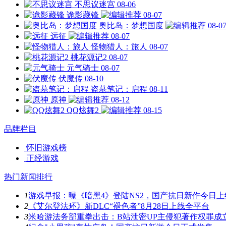
不思议迷宫
08-06
诡影藏锋
08-07
奥比岛：梦想国度
08-0
远征
08-07
怪物猎人：旅人
08-07
桃花源记2
08-07
元气骑士
08-07
伏魔传
08-10
盗墓笔记：启程
08-11
原神
08-12
QQ炫舞2
08-15
品牌栏目
怀旧游戏榜
正经游戏
热门新闻排行
1
游戏早报：曝《暗黑4》登陆NS2，国产抗日新作今日上
2
《艾尔登法环》新DLC“褪色者”8月28日上线全平台
3
米哈游法务部重拳出击：B站泄密UP主侵犯著作权罪成