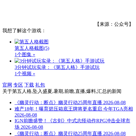
【来源：公众号】
我想了解这个游戏：
第五人格截图
(5)
1个图集 »
3分钟试玩实录：《第五人格》手游试玩
1个视频 »
官网
专区
下载
礼包
关于
第五人格,坠入盛夏,暑期,前瞻,直播,爆料,汇总
的新闻
《幽灵行动：断点》幽灵行动25周年直播
2026-08-08
难产18年！曝育碧压箱底王牌将更名重启 今年TGA亮相
2026-08-08
IGN前瞻盛赞！《古剑》中式志怪动作RPG冲击全球市
场
2026-08-08
《幽灵行动：断点》幽灵行动25周年直播
2026-08-08