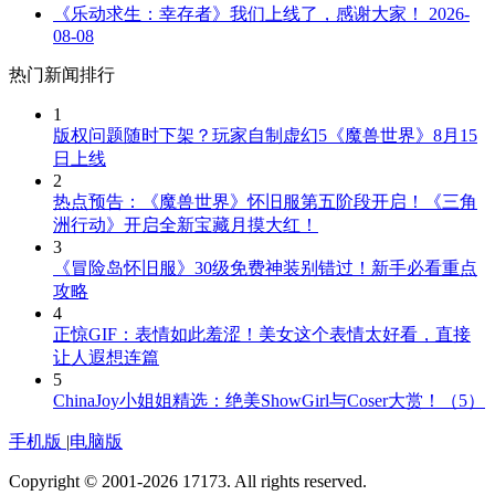
《乐动求生：幸存者》我们上线了，感谢大家！
2026-
08-08
热门新闻排行
1
版权问题随时下架？玩家自制虚幻5《魔兽世界》8月15
日上线
2
热点预告：《魔兽世界》怀旧服第五阶段开启！《三角
洲行动》开启全新宝藏月摸大红！
3
《冒险岛怀旧服》30级免费神装别错过！新手必看重点
攻略
4
正惊GIF：表情如此羞涩！美女这个表情太好看，直接
让人遐想连篇
5
ChinaJoy小姐姐精选：绝美ShowGirl与Coser大赏！（5）
手机版
|
电脑版
Copyright © 2001-2026 17173. All rights reserved.