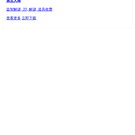
第五人格
益智解谜, 2D, 解谜, 道具收费
查看更多
立即下载