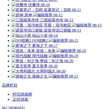
伏魔传
08-10
盗墓笔记：启程
08-11
原神
08-12
三国戏英杰传
08-12
苍翼：混沌效应
08-13
诺亚传说口袋版
08-13
仙山小农
08-14
QQ炫舞2
08-15
雾海之下
08-17
逆战：未来
08-18
现代战舰
08-19
梦战：剑之海
08-20
遮天世界
08-20
大周列国志
08-20
诡秘之主
08-21
品牌栏目
怀旧游戏榜
正经游戏
热门新闻排行