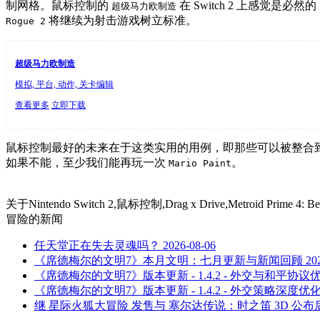
制网格。鼠标控制的
在 Switch 2 上感觉是必然的
超级马力欧制造
将继续为射击游戏树立标准。
Rogue 2
超级马力欧制造
模拟, 平台, 动作, 关卡编辑
查看更多
立即下载
鼠标控制最好的未来在于这类实用的用例，即那些可以被整合
如果不能，至少我们能再玩一次
。
Mario Paint
关于
Nintendo Switch 2,鼠标控制,Drag x Drive,Metroid
冒险
的新闻
任天堂正在失去灵魂吗？
2026-08-06
《席德梅尔的文明7》本月文明：七月更新与新闻回顾
20
《席德梅尔的文明7》版本更新 - 1.4.2 - 外交与和平协议
《席德梅尔的文明7》版本更新 - 1.4.2 - 外交策略深度优
继 星际火狐大冒险 发售与 塞尔达传说：时之笛 3D 