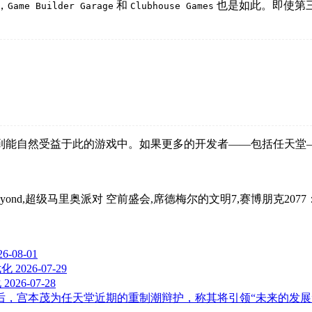
，
和
也是如此。即使第
Game Builder Garage
Clubhouse Games
到能自然受益于此的游戏中。如果更多的开发者——包括任天堂—
 Prime 4: Beyond,超级马里奥派对 空前盛会,席德梅尔的文明7,赛博朋克2077：往
26-08-01
优化
2026-07-29
化
2026-07-28
公布后，宫本茂为任天堂近期的重制潮辩护，称其将引领“未来的发展