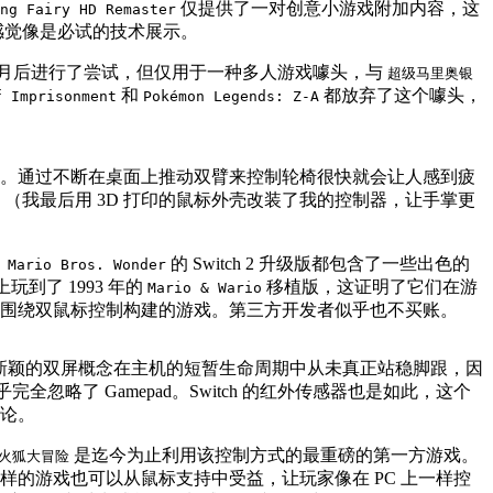
仅提供了一对创意小游戏附加内容，这
ng Fairy HD Remaster
感觉像是必试的技术展示。
月后进行了尝试，但仅用于一种多人游戏噱头，与
超级马里奥银
和
都放弃了这个噱头，
f Imprisonment
Pokémon Legends: Z-A
戏。通过不断在桌面上推动双臂来控制轮椅很快就会让人感到疲
舒服。（我最后用 3D 打印的鼠标外壳改装了我的控制器，让手掌更
的 Switch 2 升级版都包含了一些出色的
 Mario Bros. Wonder
上玩到了 1993 年的
移植版，这证明了它们在游
Mario & Wario
围绕双鼠标控制构建的游戏。第三方开发者似乎也不买账。
模式。这种新颖的双屏概念在主机的短暂生命周期中从未真正站稳脚跟，因
略了 Gamepad。Switch 的红外传感器也是如此，这个
论。
是迄今为止利用该控制方式的最重磅的第一方游戏。
火狐大冒险
样的游戏也可以从鼠标支持中受益，让玩家像在 PC 上一样控