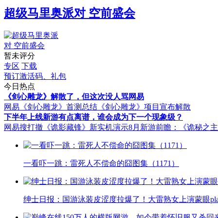
超级马里奥派对 空前盛会
暂未评分
专区
下载
预订激活码、礼包
今日热点
《剑心雕龙》解散了，但这次没人骂网易
网易《剑心雕龙》首测总结
《剑心雕龙》项目宣布解散
下半年上线新游有点离谱，谁会成为下一个现象级？
网易搜打撤《诡影藏锋》新实机演示
8月新游前瞻：《诡秘之
一看吓一跳：雷死人不偿命的囧图集（1171）
绅士日报：国游泳装皮涩度拉爆了！大雷熟女上演蒙眼pla