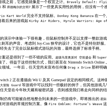
游戏之前，它感觉就像是一个权宜之计。
Bravely Default: Flyi
和
展示了一些更具实用性的用例，但没有一个
影
席德梅尔的文明7
完全不支持鼠标。
在一个
rio Kart World
Donkey Kong Bananza
随着后来的游戏如
、
Kirby Air Riders
Hyrule Warriors: Age o
分钟的演示中体验一下很有趣，但鼠标控制并不足以支撑一整款游
产生刺耳的声音。考虑到 Joy-Con 狭窄的设计，它也不是特别
经失去了完全以鼠标模式游玩的兴致，最终选择了标准手柄。
控制方案还是得到了一些不错的应用。
和
超级马里奥派对 空前盛会
Super
益于这些控制方式，我们甚至在 Nintendo Switch Online 
众领域。一年后，任天堂尚未宣布任何像
那样明确
Drag x Drive
h 2 正在遵循由 Wii U 及其 Gamepad 设定的相同
等游戏中可以找到一些极好的例子，但其他游戏几乎完全忽
大冒险 Guard
任天堂在今年秋天藏有秘密武器，否则感觉我们将走向同样的结
制仍有可能被自然地整合到未来的一些游戏中。即将推出的
星际
派对游戏的常规控制方案。像
这
Fire Emblem: Fortune’s Weave