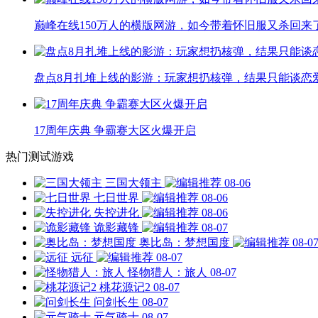
巅峰在线150万人的横版网游，如今带着怀旧服又杀回来
盘点8月扎堆上线的影游：玩家想扔核弹，结果只能谈恋
17周年庆典 争霸赛大区火爆开启
热门测试游戏
三国大领主
08-06
七日世界
08-06
失控进化
08-06
诡影藏锋
08-07
奥比岛：梦想国度
08-0
远征
08-07
怪物猎人：旅人
08-07
桃花源记2
08-07
问剑长生
08-07
元气骑士
08-07