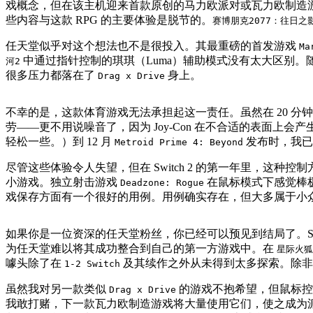
戏概念，但在该主机迎来首款原创的马力欧派对或瓦力欧制造
些内容与这款 RPG 的主要体验是脱节的。
赛博朋克2077：往日之
任天堂似乎对这个想法也不是很投入。其最重磅的首发游戏
Ma
中通过指针控制的琪琪（Luma）辅助模式没有太大区别。
河2
很多压力都落在了
身上。
Drag x Drive
不幸的是，这款体育游戏无法承担起这一责任。虽然在 20 
劳——更不用说噪音了，因为 Joy-Con 在不合适的表面上会
轻松一些。）到 12 月
发布时，我已
Metroid Prime 4: Beyond
尽管这些体验令人失望，但在 Switch 2 的第一年里，这种
小游戏。独立射击游戏
在鼠标模式下感觉棒极了。得
Deadzone: Rogue
戏保存方面有一个很好的用例。用例确实存在，但大多属于小
如果你是一位资深的任天堂粉丝，你已经可以预见到结局了。Switc
为任天堂难以将其成功整合到自己的第一方游戏中。在
星际火狐
噱头除了在
及其续作之外从未得到太多探索。除非
1-2 Switch
虽然我对另一款类似
的游戏不抱希望，但鼠标控
Drag x Drive
我敢打赌，下一款瓦力欧制造游戏将大量使用它们，使之成为