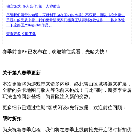
独立游戏, 多人合作, 第一人称射击
尽管我们清楚的知道，买断制手游在国内的市场并不乐观，但以《枪火重生
手游》的品质来看，我们更希望玩家们能真正认识到这款佳作，一起来体验
一下这部国产Roguelite作品。
查看更多
立即下载
赛季前瞻PV已发布在，欢迎前往观看，先睹为快！
关于第八赛季更新
本次更新将为游戏带来诸多内容。终北雪山区域将迎来扩展，
全新的关卡地图与敌人等你前来挑战！与此同时，新赛季专属
玩法也将同步登场，为冒险注入新的变数。
更多细节已通过往期#客栈闲谈#先行披露，欢迎前往回顾：
限时折扣
为庆祝新赛季启程，我们将在赛季上线前抢先开启限时折扣优