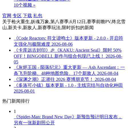
10个视频 »
官网
专区
下载
礼包
关于
枪火重生,妖魂万象,第八赛季,6月12日,赛季前瞻PV,终北雪
山,新关卡,新敌人,新赛季玩法,限时折扣
的新闻
《Code Reactors: 符文谐鸣士》版本更新 - 2.0.0 - 开启符
文强化与极限难度
2026-08-06
《卡库远古封印》🎉《KAKU: Ancient Seal》限时 50%
OFF！BINGOBELL 新作与组合包现已上线！
2026-08-
05
《灰烬王国 - 陨落纪元》重大更新 — Ash Ascendant：一
条飞升阶梯、48种地图危险、17个新敌人
2026-08-04
《深渊之潮》正潜往 2026 赛博朋克节！
2026-08-04
《多洛可小镇》版本更新 - 1.0 - 主线完结与自动化种田
2026-08-01
热门新闻排行
1
《Spider-Man: Brand New Day》新预告预计明日发布，
另有一张新剧照公开