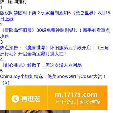
热门新闻排行
1
版权问题随时下架？玩家自制虚幻5《魔兽世界》8月15
日上线
2
《冒险岛怀旧服》30级免费神装别错过！新手必看重点
攻略
3
热点预告：《魔兽世界》怀旧服第五阶段开启！《三角
洲行动》开启全新宝藏月摸大红！
4
《剑心雕龙》解散了，但这次没人骂网易
5
ChinaJoy小姐姐精选：绝美ShowGirl与Coser大赏！
（5）