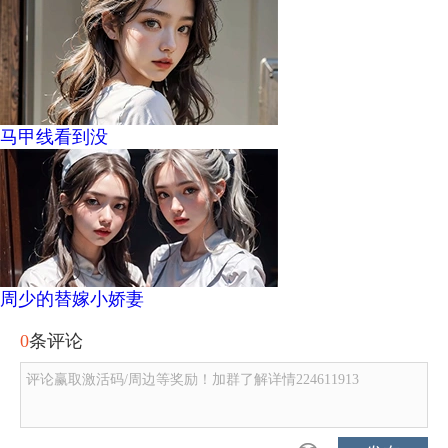
马甲线看到没
周少的替嫁小娇妻
0
条评论
评论赢取激活码/周边等奖励！加群了解详情224611913