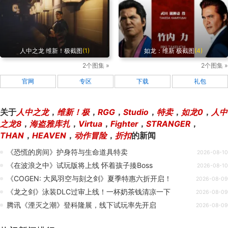
人中之龙 维新！极截图
(1)
如龙：维新 极截图
(4)
2个图集 »
2个图集 »
官网
专区
下载
礼包
关于
人中之龙
，
维新！极
，
RGG
，
Studio
，
特卖
，
如龙0
，
人中
之龙8
，
海盗雅库扎
，
Virtua
，
Fighter
，
STRANGER
，
THAN
，
HEAVEN
，
动作冒险
，
折扣
的新闻
《恐慌的房间》护身符与生命道具特卖
2026-08-10
《在波浪之中》试玩版将上线 怀着孩子揍Boss
2026-08-10
《COGEN: 大凤羽空与刻之剑》夏季特惠六折开启！
2026-08-09
《龙之剑》泳装DLC过审上线！一杯奶茶钱清凉一下
2026-08-09
腾讯《湮灭之潮》登科隆展，线下试玩率先开启
2026-08-09