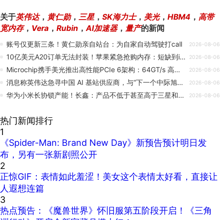
关于
英伟达
，
黄仁勋
，
三星
，
SK海力士
，
美光
，
HBM4
，
高带
宽内存
，
Vera
，
Rubin
，
AI加速器
，
量产
的新闻
账号仅更新三条！黄仁勋亲自站台：为自家自动驾驶打call
2026-08-06
10亿美元A20订单无法封装！苹果紧急抢购内存：短缺到iPhone 18 、Ultra折叠屏量产遇到挑战
2026-08-06
Microchip携手美光推出高性能PCIe 6架构：64GT/s 高速传输 瞄准AI高负载场景
2026-08-06
消息称英伟达急寻中国 AI 基站供应商，与“下一个中际旭创”合作开发 6G 基站
2026-08-06
华为小米长协锁产能！长鑫：产品不低于甚至高于三星和SK海力士
2026-08-06
热门新闻排行
1
《Spider-Man: Brand New Day》新预告预计明日发
布，另有一张新剧照公开
2
正惊GIF：表情如此羞涩！美女这个表情太好看，直接让
人遐想连篇
3
热点预告：《魔兽世界》怀旧服第五阶段开启！《三角