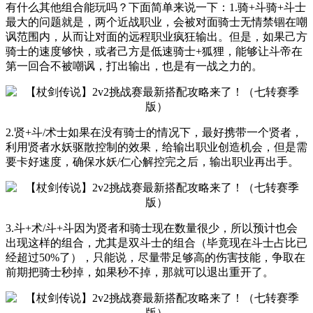
有什么其他组合能玩吗？下面简单来说一下：1.骑+斗骑+斗士
最大的问题就是，两个近战职业，会被对面骑士无情禁锢在嘲
讽范围内，从而让对面的远程职业疯狂输出。但是，如果己方
骑士的速度够快，或者己方是低速骑士+狐狸，能够让斗帝在
第一回合不被嘲讽，打出输出，也是有一战之力的。
2.贤+斗/术士如果在没有骑士的情况下，最好携带一个贤者，
利用贤者水妖驱散控制的效果，给输出职业创造机会，但是需
要卡好速度，确保水妖/仁心解控完之后，输出职业再出手。
3.斗+术/斗+斗因为贤者和骑士现在数量很少，所以预计也会
出现这样的组合，尤其是双斗士的组合（毕竟现在斗士占比已
经超过50%了），只能说，尽量带足够高的伤害技能，争取在
前期把骑士秒掉，如果秒不掉，那就可以退出重开了。