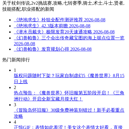
关于
杖剑传说,2v2挑战赛,攻略,七转赛季,骑士,术士,斗士,贤者,
技能搭配,职业搭配
的新闻
《绝地求生》栓狙全配件测评推荐
2026-08-08
《绝地求生》42.3版本前瞻
2026-08-08
《潜水员戴夫》极限发育20天速通攻略
2026-08-08
《幻兽帕鲁》三个会出传奇藏宝图的海上据点位置一览
2026-08-08
《幻兽帕鲁》发育规划心得
2026-08-08
热门新闻排行
1
版权问题随时下架？玩家自制虚幻5《魔兽世界》8月15
日上线
2
热点预告：《魔兽世界》怀旧服第五阶段开启！《三角
洲行动》开启全新宝藏月摸大红！
3
《冒险岛怀旧服》30级免费神装别错过！新手必看重点
攻略
4
正惊GIF：表情如此羞涩！美女这个表情太好看，直接