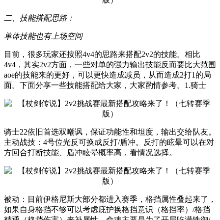
二、技能搭配思路：
单体技能也有上场空间
目前，很多玩家还按照4v4的思路来搭配2v2的技能。相比
4v4，其实2v2方面，一些对单的强力输出技能反而要比大范围
aoe的技能来的更好，可以更快造成减员，从而造成2打1的局
面。下面分享一些技能搭配给大家，大家酌情参考。1.骑士
骑士22依旧首选双嘲讽，保证功能性和坦度，输出交给队友。
主动战技：4号位光反可换成反打/盾冲。反打的眩晕可以在对
方回合打断技能、盾冲眩晕概率高，看情况选择。
被动：目前伊格尼斯大部分都进入赛季，格挡属性叠起来了，
如果自身格挡不够可以考虑庇护换格挡意识（格挡率）/格挡
精通（格挡伤害）来补属性。命魂主要是为了开局吃满铁御/