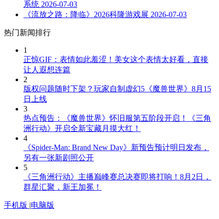
系统
2026-07-03
《流放之路：降临》2026科隆游戏展
2026-07-03
热门新闻排行
1
正惊GIF：表情如此羞涩！美女这个表情太好看，直接
让人遐想连篇
2
版权问题随时下架？玩家自制虚幻5《魔兽世界》8月15
日上线
3
热点预告：《魔兽世界》怀旧服第五阶段开启！《三角
洲行动》开启全新宝藏月摸大红！
4
《Spider-Man: Brand New Day》新预告预计明日发布，
另有一张新剧照公开
5
《三角洲行动》主播巅峰赛总决赛即将打响！8月2日，
群星汇聚，新王加冕！
手机版
|
电脑版