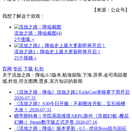
【来源：公众号】
我想了解这个游戏：
流放之路：降临截图
(4)
2个图集 »
流放之路2：降临史上最大更新即将开启！
25个视频 »
官网
专区
下载
礼包
关于
流放之路：降临,0.5版本,航海探险,下海,异界,金司馬區廢
墟,炸坟,符文图腾,贾多,东方知识
的新闻
《流放之路：降临》流放之路2 ExileCon资格赛下周开启
2026-07-31
《流放之路》S30今日开服：不刷图改开船，宝石插槽
大改！
2026-07-31
赠早期特典！学院系双维度ARPG新作《亰都幻都 -樱花
幻舞-》Steam数字版正式开售
2026-07-16
《流放之路：降临》版本更新 - 0.5 - 优化Boss战与远征