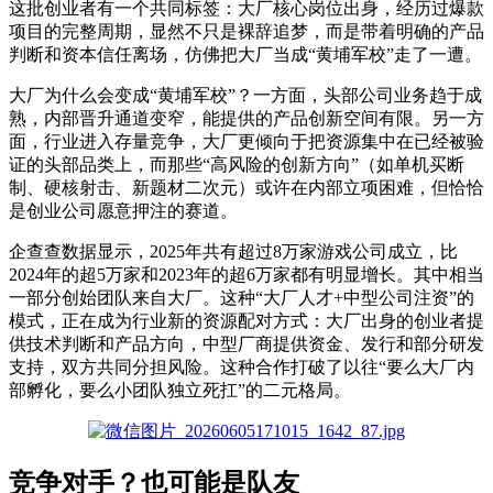
这批创业者有一个共同标签：大厂核心岗位出身，经历过爆款
项目的完整周期，
显然
不
只
是裸辞追梦，而是带着明确的产品
判断和资本信任离场
，
仿佛
把
大厂
当成
“
黄埔军校
”
走了
一遭
。
大厂为什么会变成“黄埔军校”？一方面，头部公司业务趋于成
熟，内部晋升通道变窄，能提供的产品创新空间有限。另一方
面，行业进入存量竞争，大厂更倾向于把资源集中在已经被验
证的头部品类上，而那些“高风险的创新方向”
（
如
单机买断
制、硬核射击、新题材二次元
）
或许
在
内部立项困难，但恰恰
是创业公司愿意押注的赛道。
企查查数据显示，2025年共有超过8万家游戏公司成立，比
2024年的超5万家和2023年的超6万家都有明显增长。其中相当
一部分创始团队来自大厂。
这种“大厂人才+中型公司注资”的
模式，正在成为行业新的资源配对方式
：
大厂出身的创业者提
供技术判断和产品方向，中型厂商提供资金、发行和部分研发
支持，双方共同分担风险。这种合作打破了以往“要么大厂内
部孵化，要么小团队独立死扛”的二元格局。
竞争对手？也可能是队友