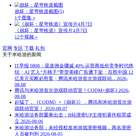
崩坏：星穹铁道截图
(5)
1个图集 »
《崩坏：星穹铁道》宣传片4月7日
12个视频 »
官网
专区
下载
礼包
关于
米哈游
的新闻
IT早报 0808：渠道佣金骤减 40% 运营商低价竞争时代终
结；AI 艺人“方桃子”带货美瞳广告遭下架；百胜中国 12
亿美元买断必胜客；腾讯米哈游首次游戏联动...
2026-
08-08
腾讯与米哈游首次游戏联动官宣！CODM×崩坏3
2026-
08-08
起猛了，《CODM》×《崩坏3》，腾讯和米哈游首次游
戏联动官宣！
2026-08-07
米哈游法务部重拳出击：B站泄密UP主侵犯著作权罪成
立
2026-08-06
米哈游法务部：未经授权发布游戏泄密视频，两名泄密
人员被判刑
2026-08-05