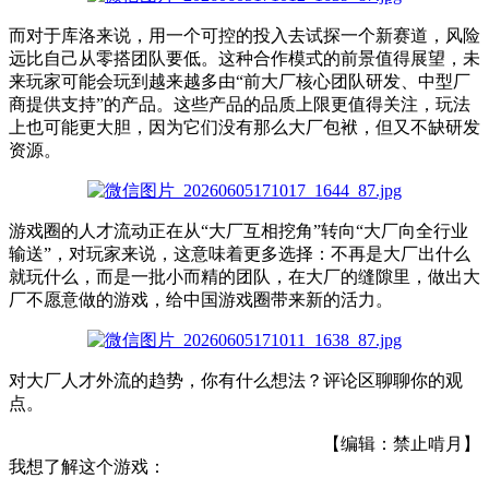
而对于库洛来说，用一个可控的投入去试探一个新赛道，风险
远比自己从零搭团队要低。这种合作模式
的
前景
值得
展望
，未
来玩家可能会玩到越来越多由“前大厂核心团队研发、中型厂
商提供支持”的产品。这些产品的品质上限更值得关注，玩法
上也可能更大胆，因为它们没有那么大厂包袱，但又不缺研发
资源。
游戏圈的人才流动正在从“大厂互相挖角”转向“大厂向全行业
输送”
，
对玩家来说，这意味着更多选择
：
不再是大厂出什么
就玩什么，而是一批小而精的团队，在大厂的缝隙里，做出大
厂不愿意做的游戏
，
给
中国
游戏
圈
带来
新的
活力
。
对大厂人才外流的趋势
，
你有
什么
想法
？
评论区
聊聊
你的
观
点
。
【编辑：禁止啃月】
我想了解这个游戏：