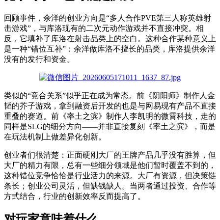
回顾
事件
，
余洋的创业方向是“多人合作PVE第三人称英雄射
击游戏”，与库洛现有的二次元动作游戏并不直接冲突。相
反，它填补了库洛在射击品类上的空白。这种合作
某种意义上
是一种“错位互补”：余洋做库洛不擅长的品类，库洛提供余洋
没有的发行和资金。
类似的“竞合关系”
似乎
正在成为常态。前《阴阳师》制作人金
韬的芥子游戏，拿到融资后开发的也是与网易现有产品不直接
重叠的赛道。前《率土之滨》制作人李凯明的微霄科技，走的
同样是SLG的细分方向——
并非
直接复刻《率土之滨》，而是
在玩法机制上做差异化创新。
创业者们很清楚：正面硬刚大厂的王牌产品几乎没有胜算，但
大厂的精力有限，总有一些细分领域是他们暂时覆盖不到的
，
这种错位竞争恰恰是行业活力的来源。大厂有资源，但决策链
条长；创业公司灵活，但缺钱缺人。当两者通过投资、合作等
方式结合，行业的创新效率反而提高了。
对玩家意味着什么