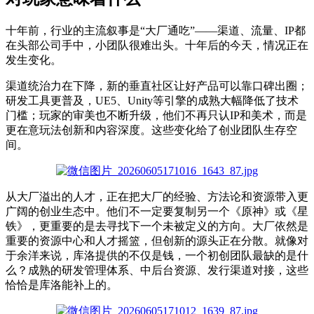
十年前，行业的主流叙事是“大厂通吃”——渠道、流量、IP都
在头部公司手中，小团队很难出头。十年后的今天，情况正在
发生变化。
渠道统治力在下降，
新
的
垂直社区让好产品可以靠口碑出圈
；
研发工具
更
普及，UE5、Unity等引擎的成熟大幅降低了技术
门槛
；
玩家的审美
也
不
断
升级，他们不再只认IP和美术，而是
更在意玩法创新和内容深度。这些变化给了创业团队生存空
间。
从大厂溢出的人才，正在把大厂的经验、方法论和资源带入更
广阔的创业生态中。他们
不一定
要复制另一个《原神》或《星
铁》，
更重要
的
是
去
寻找下一个未被定义的方向。大厂依然是
重要的资源中心和人才摇篮，但创新的源头正在分散。
就像
对
于余洋来说，库洛提供的不仅是钱
，
一个初创团队最缺的是什
么？成熟的研发管理体系、中后台资源、发行渠道对接，这些
恰恰是库洛能补上的。