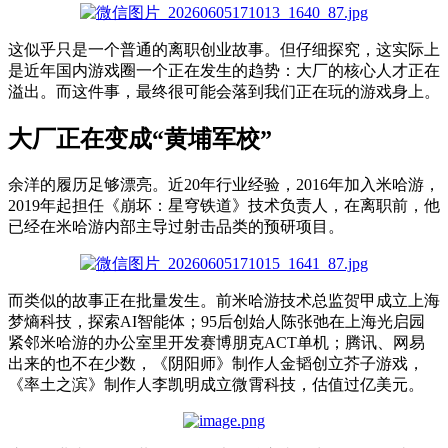
这
似乎
只是
一个普通的离职创业故事。
但
仔细
探究
，
这
实际上
是
近
年
国内
游戏圈一个正在发生的趋势：大厂的核心人才正在
溢出。而这件事，最终
很可能
会落到
我们
正在玩的游戏
身
上。
大厂正在变成“黄埔军校”
余洋的履历足够漂亮。近20年行业经验，2016年加入米哈游，
2019年起担任《崩坏：星穹铁道》技术负责人
，
在离职前，他
已经在米哈游内部主导过射击品类的预研项目
。
而
类似的故事正在批量发生。前米哈游技术总监贺甲成立上海
梦熵科技，探索AI智能体；95后创始人陈张弛在上海光启园
紧邻米哈游的办公室里开发
赛博朋克
ACT
单机
；
腾讯、网易
出来的也不在少数
，
《阴阳师》制作人金韬创立芥子游戏，
《率土之滨》制作人李凯明成立微霄科技，估值过亿美元。