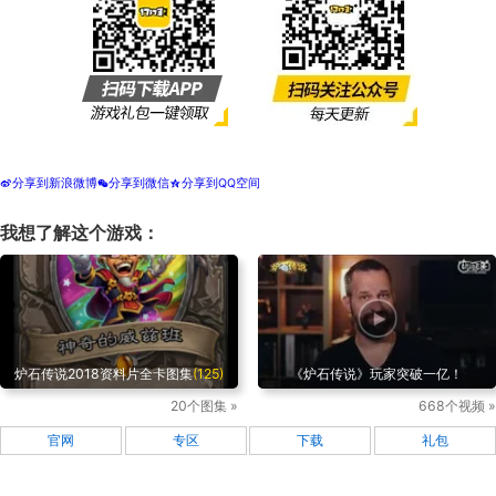
分享到新浪微博
分享到微信
分享到QQ空间
t
w
z
我想了解这个游戏：
炉石传说2018资料片全卡图集
(125)
《炉石传说》玩家突破一亿！
20个图集 »
668个视频 »
官网
专区
下载
礼包