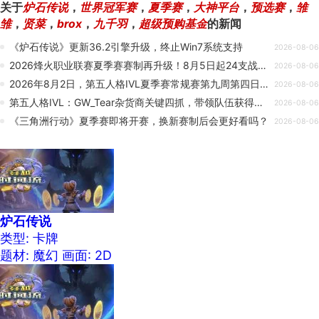
关于
炉石传说
，
世界冠军赛
，
夏季赛
，
大神平台
，
预选赛
，
雏
雏
，
贤菜
，
brox
，
九千羽
，
超级预购基金
的新闻
《炉石传说》更新36.2引擎升级，终止Win7系统支持
2026-08-06
2026烽火职业联赛夏季赛赛制再升级！8月5日起24支战队集结开战！
2026-08-06
2026年8月2日，第五人格IVL夏季赛常规赛第九周第四日的比赛结束，在当天的比赛中，GR以2胜0平
2026-08-06
第五人格IVL：GW_Tear杂货商关键四抓，带领队伍获得胜利！
2026-08-06
《三角洲行动》夏季赛即将开赛，换新赛制后会更好看吗？
2026-08-06
炉石传说
类型: 卡牌
题材: 魔幻
画面: 2D