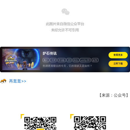
炉石传说
查看更多
魔幻
卡牌
半Q版
2D
回合
unity3D
益智
立即下载
休闲
道具收费
热潮逐渐褪去的今天，它的现状又是如何？
再逛逛>>
【来源：公众号】