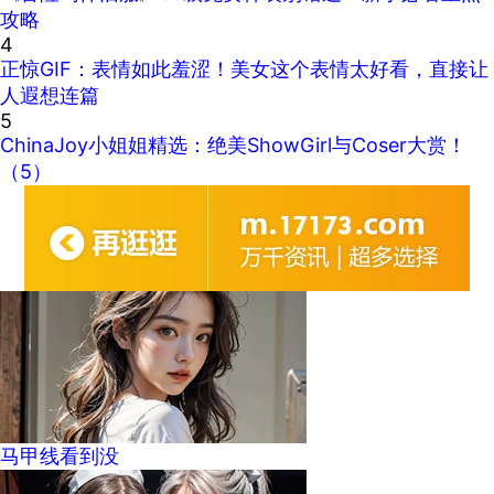
攻略
4
正惊GIF：表情如此羞涩！美女这个表情太好看，直接让
人遐想连篇
5
ChinaJoy小姐姐精选：绝美ShowGirl与Coser大赏！
（5）
马甲线看到没