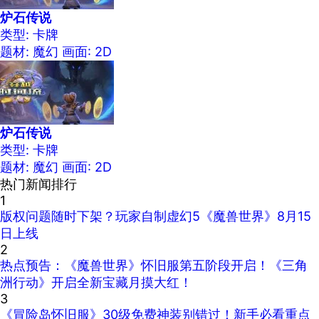
炉石传说
类型: 卡牌
题材: 魔幻
画面: 2D
炉石传说
类型: 卡牌
题材: 魔幻
画面: 2D
热门新闻排行
1
版权问题随时下架？玩家自制虚幻5《魔兽世界》8月15
日上线
2
热点预告：《魔兽世界》怀旧服第五阶段开启！《三角
洲行动》开启全新宝藏月摸大红！
3
《冒险岛怀旧服》30级免费神装别错过！新手必看重点