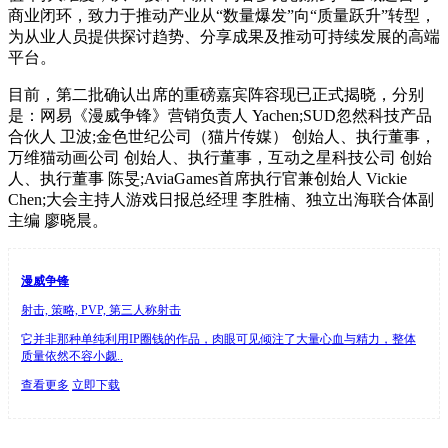
商业闭环，致力于推动产业从“数量爆发”向“质量跃升”转型，
为从业人员提供探讨趋势、分享成果及推动可持续发展的高端
平台。
目前，第二批确认出席的重磅嘉宾阵容现已正式揭晓，分别
是：网易《漫威争锋》营销负责人 Yachen;SUD忽然科技产品
合伙人 卫波;金色世纪公司（猫片传媒） 创始人、执行董事，
万维猫动画公司 创始人、执行董事，互动之星科技公司 创始
人、执行董事 陈旻;AviaGames首席执行官兼创始人 Vickie
Chen;大会主持人游戏日报总经理 李胜楠、独立出海联合体副
主编 廖晓晨。
漫威争锋
射击, 策略, PVP, 第三人称射击
它并非那种单纯利用IP圈钱的作品，肉眼可见倾注了大量心血与精力，整体
质量依然不容小觑..
查看更多
立即下载