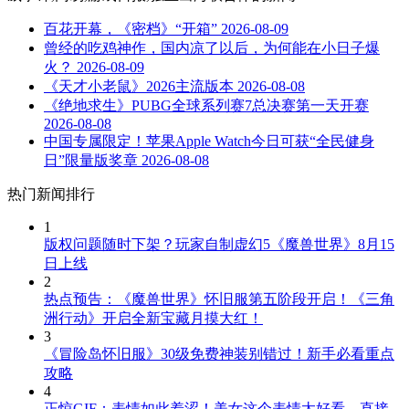
百花开幕，《密档》“开箱”
2026-08-09
曾经的吃鸡神作，国内凉了以后，为何能在小日子爆
火？
2026-08-09
《天才小老鼠》2026主流版本
2026-08-08
《绝地求生》PUBG全球系列赛7总决赛第一天开赛
2026-08-08
中国专属限定！苹果Apple Watch今日可获“全民健身
日”限量版奖章
2026-08-08
热门新闻排行
1
版权问题随时下架？玩家自制虚幻5《魔兽世界》8月15
日上线
2
热点预告：《魔兽世界》怀旧服第五阶段开启！《三角
洲行动》开启全新宝藏月摸大红！
3
《冒险岛怀旧服》30级免费神装别错过！新手必看重点
攻略
4
正惊GIF：表情如此羞涩！美女这个表情太好看，直接