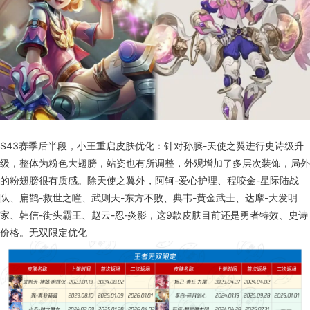
S43赛季后半段，小王重启皮肤优化：针对孙膑-天使之翼进行史诗级升
级，整体为粉色大翅膀，站姿也有所调整，外观增加了多层次装饰，局外
的粉翅膀很有质感。除天使之翼外，阿轲-爱心护理、程咬金-星际陆战
队、扁鹊-救世之瞳、武则天-东方不败、典韦-黄金武士、达摩-大发明
家、韩信-街头霸王、赵云-忍·炎影，这9款皮肤目前还是勇者特效、史诗
价格。无双限定优化