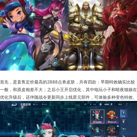
首先，是直售定价最高的2888点券皮肤，共有四款：早期特效确实比较
一般，和原皮相差不大；之后小王开启优化，其中电玩小子和暗夜猫娘在
优化升级后，还伴随战令更新同步上线星元部件，可体验多种变色特效。