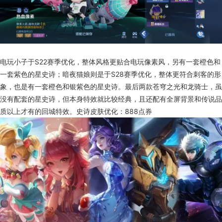
电玩小子于S22赛季优化，整体风格更贴合电玩像素风，另有一套橙色和
一套紫色的星史诗；暗夜猫娘则是于S28赛季优化，整体更符合刺客的形
象，也是有一套橙色和银紫色的星史诗。最后两款苍穹之光和龙骑士，虽
没有配套的星史诗，但本身特效就比较经典，且还配有全屏背景和传说品
质以上才有的回城特效。史诗皮肤优化：888点券