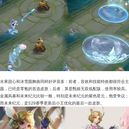
水果甜心和冰雪圆舞曲同样好评居多：前者，音效和技能特效都很符合主
题，已经是零氪的首选皮肤；后者，算是甄姬无双低配版，使用率较高。
金属风暴和未来纪元比较一般，特别是未来纪元的紫色星元，饱受争议；
而未来纪元，是S29赛季更新后小王优化的最后一款皮肤。