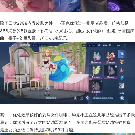
除了四款2888点券皮肤之外，小王也优化过一批勇者品质、价格却是
888点券的5款皮肤：孙尚香-水果甜心、妲己-女仆咖啡、甄姬-冰雪圆舞
曲、墨子-金属风暴、赵云-未来纪元。
其中，优化效果较好的要属女仆咖啡，毕竟小王在这几年已经推出了多款
星元，优化后有了超大的奶油蛋糕尾巴，在局内也是蛋糕奶油特效居多，
最重要的是依旧保持皮肤碎片88可白嫖。