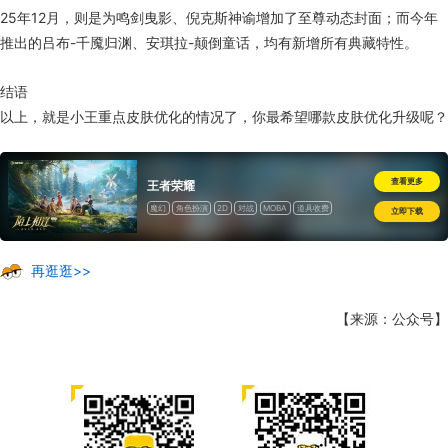
25年12月，则是为鸣剑曳影、倪克斯神谕增加了至尊动态封面；而今年
推出的吕布-千魇归渊、安琪拉-颠倒童话，均有新增所有典藏特性。
结语
以上，就是小王重点皮肤优化的情况了，你最希望哪款皮肤优化升级呢？
查看更多
王者荣耀
魔幻
角色扮演
2D
对战
MOBA
道具收费
立即下载
再逛逛>>
【来源：公众号】