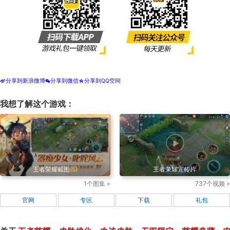
分享到新浪微博
分享到微信
分享到QQ空间
t
w
z
我想了解这个游戏：
王者荣耀截图
(5)
王者荣耀宣传片
1个图集 »
737个视频 »
官网
专区
下载
礼包