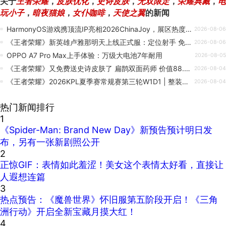
关于
王者荣耀
，
皮肤优化
，
史诗皮肤
，
无双限定
，
荣耀典藏
，
电
玩小子
，
暗夜猫娘
，
女仆咖啡
，
天使之翼
的新闻
HarmonyOS游戏携顶流IP亮相2026ChinaJoy，展区热度持续高涨
2026-08-06
《王者荣耀》新英雄卢雅那明天上线正式服：定位射手 免费得
2026-08-06
OPPO A7 Pro Max上手体验：万级大电池7年耐用
2026-08-05
《王者荣耀》又免费送史诗皮肤了 扁鹊双面药师 价值88.8元
2026-08-04
《王者荣耀》2026KPL夏季赛常规赛第三轮W1D1 | 整装待发，谁将赢取开门红？
2026-08-04
热门新闻排行
1
《Spider-Man: Brand New Day》新预告预计明日发
布，另有一张新剧照公开
2
正惊GIF：表情如此羞涩！美女这个表情太好看，直接让
人遐想连篇
3
热点预告：《魔兽世界》怀旧服第五阶段开启！《三角
洲行动》开启全新宝藏月摸大红！
4