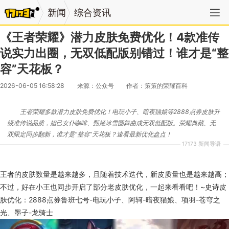
新闻
综合资讯
《王者荣耀》潜力皮肤免费优化！4款准传
说实力出圈，无双低配版别错过！谁才是“整
容”天花板？
2026-06-05 16:58:28
来源：公众号
作者：策策的荣耀百科
王者荣耀多款潜力皮肤免费优化！电玩小子、暗夜猫娘等2888点券皮肤升
级准传说品质，妲己女仆咖啡、甄姬冰雪圆舞曲成无双低配版。荣耀典藏、无
双限定同步翻新，谁才是“整容”天花板？速看最新优化盘点！
17173 新闻导语
王者的皮肤数量是越来越多，且随着技术迭代，新皮质量也是越来越高；
不过，好在小王也同步开启了部分老皮肤优化，一起来看看吧！~史诗皮
肤优化：2888点券鲁班七号-电玩小子、阿轲-暗夜猫娘、项羽-苍穹之
光、墨子-龙骑士