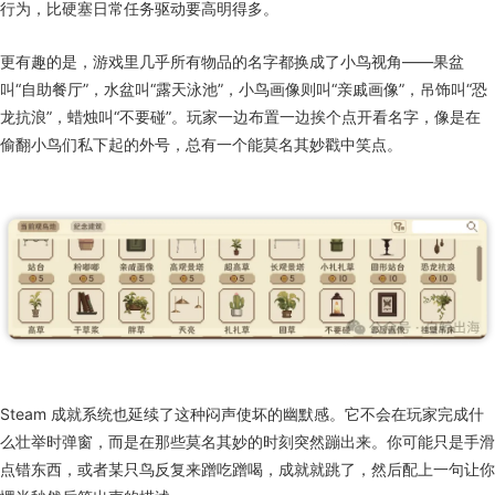
行为，比硬塞日常任务驱动要高明得多。
更有趣的是，游戏里几乎所有物品的名字都换成了小鸟视角——果盆
叫“自助餐厅”，水盆叫“露天泳池”，小鸟画像则叫“亲戚画像”，吊饰叫“恐
龙抗浪”，蜡烛叫“不要碰”。玩家一边布置一边挨个点开看名字，像是在
偷翻小鸟们私下起的外号，总有一个能莫名其妙戳中笑点。
Steam 成就系统也延续了这种闷声使坏的幽默感。它不会在玩家完成什
么壮举时弹窗，而是在那些莫名其妙的时刻突然蹦出来。你可能只是手滑
点错东西，或者某只鸟反复来蹭吃蹭喝，成就就跳了，然后配上一句让你