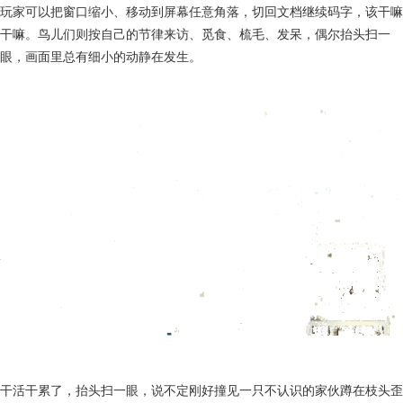
玩家可以把窗口缩小、移动到屏幕任意角落，切回文档继续码字，该干嘛
干嘛。鸟儿们则按自己的节律来访、觅食、梳毛、发呆，偶尔抬头扫一
眼，画面里总有细小的动静在发生。
干活干累了，抬头扫一眼，说不定刚好撞见一只不认识的家伙蹲在枝头歪