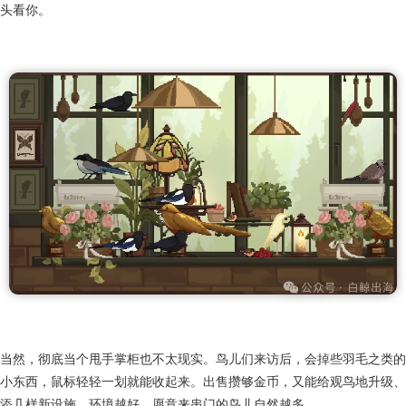
头看你。
当然，彻底当个甩手掌柜也不太现实。鸟儿们来访后，会掉些羽毛之类的
小东西，鼠标轻轻一划就能收起来。出售攒够金币，又能给观鸟地升级、
添几样新设施，环境越好，愿意来串门的鸟儿自然越多。