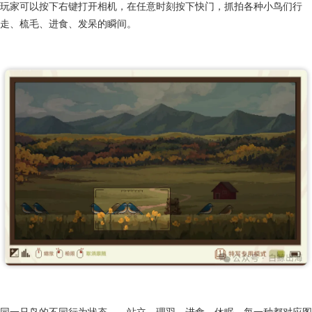
图鉴也不只是收容所，它更像一本声画兼备的鸟类百科：不仅记录了外形
和声音，还塞了习性、喜好和轻科普，语言风格也是一如既往充满了官方
的幽默感，更贴心的是怕玩家不认识鸟名里的生僻字，在图鉴里也标好了
读音。
不过真正让观鸟收集党欲罢不能的，是游戏内置的拍照系统。
玩家可以按下右键打开相机，在任意时刻按下快门，抓拍各种小鸟们行
走、梳毛、进食、发呆的瞬间。