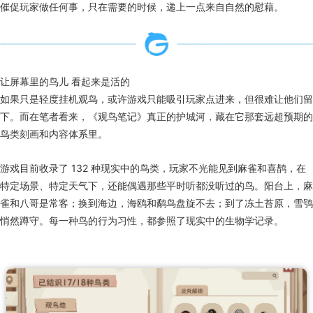
催促玩家做任何事，只在需要的时候，递上一点来自自然的慰藉。
让屏幕里的鸟儿 看起来是活的
如果只是轻度挂机观鸟，或许游戏只能吸引玩家点进来，但很难让他们留
下。而在笔者看来，《观鸟笔记》真正的护城河，藏在它那套远超预期的
鸟类刻画和内容体系里。
游戏目前收录了 132 种现实中的鸟类，玩家不光能见到麻雀和喜鹊，在
特定场景、特定天气下，还能偶遇那些平时听都没听过的鸟。阳台上，麻
雀和八哥是常客；换到海边，海鸥和鹬鸟盘旋不去；到了冻土苔原，雪鸮
悄然蹲守。每一种鸟的行为习性，都参照了现实中的生物学记录。