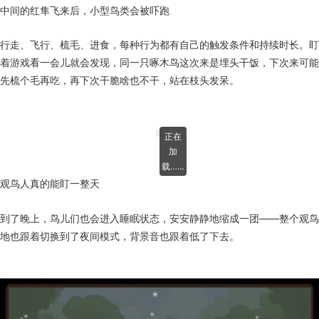
中间的红隼飞来后，小型鸟类会被吓跑
行走、飞行、梳毛、进食，每种行为都有自己的触发条件和持续时长。盯
着游戏看一会儿就会发现，同一只啄木鸟这次来是埋头干饭，下次来可能
先梳个毛再吃，再下次干脆啥也不干，站在枝头发呆。