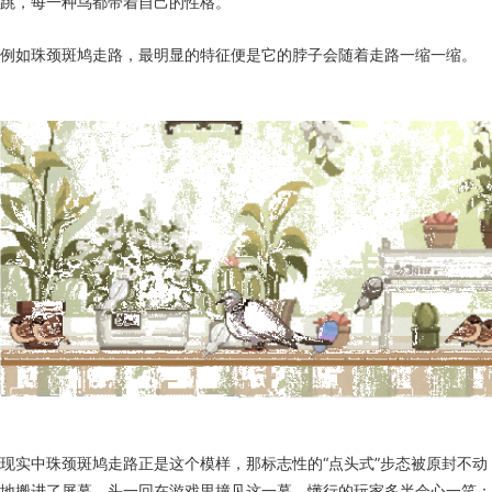
跳，每一种鸟都带着自己的性格。
例如珠颈斑鸠走路，最明显的特征便是它的脖子会随着走路一缩一缩。
现实中珠颈斑鸠走路正是这个模样，那标志性的“点头式”步态被原封不动
地搬进了屏幕。头一回在游戏里撞见这一幕，懂行的玩家多半会心一笑：