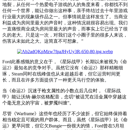
地裂，从任何一个热爱电子游戏的人的角度来看，你都找不到
任何一个世界，能让你做出这种事，亲手终结过去十年里游戏
行业最大的现象级作品之一。但事情就是这样发生了。当商业
利益成为房间里最大的声音时，这种情况就很容易出现。我们
一直痛恨商业成为房间里最大的声音，而事实上它已经当了很
久的老大。只是这一次，对我们这个小圈子里的很多人来说，
伤害从未如此之大。这简直不可想象。”
Ford此番感慨的意义在于，《
星际战甲
》长期以来被视为《命
运2》最知名的竞争对手。虽然它没有《命运2》那样精雕细
琢，Steam同时在线峰值也从未超越后者，但它运营时间更
长，而且在许多方面提供了一种更天马行空的体验。
当《命运2》沉迷于枪支属性的小数点后几位时，《
星际战
甲
》能让沃纳·赫尔佐格配音，念叨“被诅咒在活金属中穿越这
个毫无意义的宇宙，被梦魇纠缠”。
尽管《Warframe》这些年也经历了不少波折，但它始终保持着
相当稳定且可观的用户群体。而且，虽然《
星际战甲
》比《命
运》更早问世，但它欠Bungie一份很大的情，Ford曾在5月坦