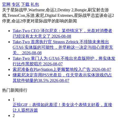
官网
专区
下载
礼包
关于
星际战甲,Warframe,命运2,Destiny 2,Bungie,刷宝射击游
戏,TennoCon,乐游,索尼,Digital Extremes,星际战甲总监谈命运2
停更,命运2停更对星际战甲的影响
的新闻
Take-Two CEO 泽尔尼克：某些情况下，光盘对消费者
已经没有太大意义了
2026-08-08
Take-Two 首席执行官 Strauss Zelnick 不排除未来推出
GTA6 实体版的可能性，并坚称这一决定与担心泄密无
关。
2026-08-08
Take-Two 掌门人为 GTA6 不推出光盘版辩护，将实体发
行比作黑胶唱片
2026-08-07
索尼准备在PlayStation上更频繁地投入广告
2026-08-07
继索尼决定弃用PS5光盘后，任天堂表示实体游戏仍占
其软件销量的38.5%
2026-08-07
热门新闻排行
1
正惊GIF：表情如此羞涩！美女这个表情太好看，直接
让人遐想连篇
2