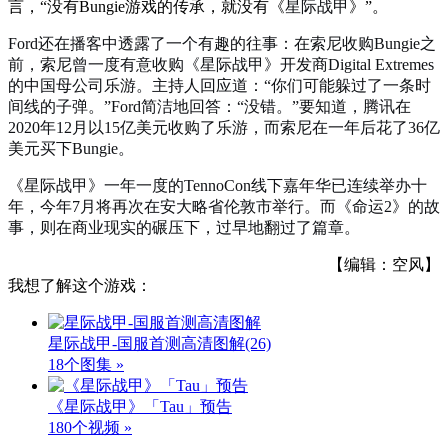
言，“没有Bungie游戏的传承，就没有《
星际战甲
》”。
Ford还在播客中透露了一个有趣的往事：在索尼收购Bungie之
前，索尼曾一度有意收购《
星际战甲
》开发商Digital Extremes
的中国母公司乐游。主持人回应道：“你们可能躲过了一条时
间线的子弹。”Ford简洁地回答：“没错。”要知道，腾讯在
2020年12月以15亿美元收购了乐游，而索尼在一年后花了36亿
美元买下Bungie。
《
星际战甲
》一年一度的TennoCon线下嘉年华已连续举办十
年，今年7月将再次在安大略省伦敦市举行。而《命运2》的故
事，则在商业现实的碾压下，过早地翻过了篇章。
【编辑：空风】
我想了解这个游戏：
星际战甲-国服首测高清图解
(26)
18个图集 »
《星际战甲》「Tau」预告
180个视频 »