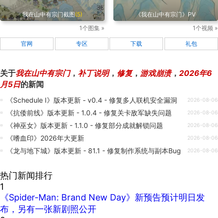
我在山中有宗门截图
(5)
《我在山中有宗门》PV
1个图集 »
1个视频 »
官网
专区
下载
礼包
关于
我在山中有宗门
，
补丁说明
，
修复
，
游戏崩溃
，
2026年6
月5日
的新闻
《Schedule I》版本更新 - v0.4 - 修复多人联机安全漏洞
2026-08-06
《抗倭前线》版本更新 - 1.0.4 - 修复关卡敌军缺失问题
2026-08-06
《神巫女》版本更新 - 1.1.0 - 修复部分成就解锁问题
2026-08-06
《嗜血印》2026年大更新
2026-08-06
《龙与地下城》版本更新 - 81.1 - 修复制作系统与副本Bug
2026-08-06
热门新闻排行
1
《Spider-Man: Brand New Day》新预告预计明日发
布，另有一张新剧照公开