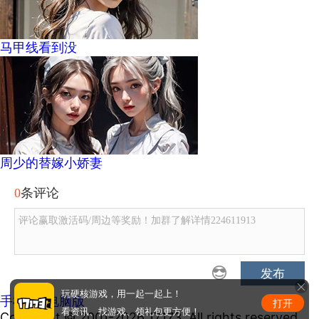
马甲线看到没
周少的替嫁小娇妻
0
条评论
评论赢取激活码/周边等奖励！加群了解详情224611913
发布
玩硬核游戏，用一起一起上！
手机版
|
电脑版
打开
看资讯、找游戏、领礼包更方便！
Copyright © 2001-2026 17173. All rights reserved.