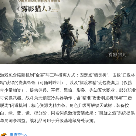
游戏包含缩圈机制“金雾”与三种撤离方式：固定点“栖灵树”、击败“归返林
精”获得的撤离铃铛（可随时呼叫）、以及“摆渡林精”丢包撤离点（仅携
带少量物资）。提供佣兵、巫师、黑箭、影枭、先知五大职业，部分职业
可切换武器。战斗为无锁定冷兵器动作，含“精准”攻击弱点机制与“二击
脱离”闪避机制，核心资源为精力条。角色升级可解锁天赋树，装备按
白、绿、蓝、紫、橙分阶，同名词条激活套装效果；“凯旋之酒”系统提供
单局词条增益。战利品可用于升级基地藏身处设施。
再逛逛>>