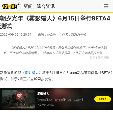
新闻
综合资讯
朝夕光年《雾影猎人》6月15日举行BETA4
测试
2026-06-05 15:20:37
来源：公众号
作者：新游急先锋
《雾影猎人》6月15日BETA4测试！黑暗奇幻搜打撤新作，PvPvE多人联
机，五大职业与金雾缩圈，三种撤离方式等你挑战。7月正式全球同步发售！
17173 新闻导语
动作冒险游戏
《雾影猎人》
将于6月15日在Steam新品节期间举行BETA4
测试，并于7月正式全球同步发售。
雾影猎人
查看更多
撤离射击
多人
动作冒险
中世纪
在线合作
不是一款“复制品”