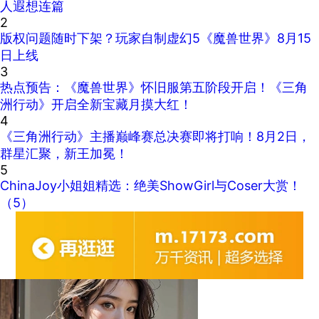
人遐想连篇
2
版权问题随时下架？玩家自制虚幻5《魔兽世界》8月15
日上线
3
热点预告：《魔兽世界》怀旧服第五阶段开启！《三角
洲行动》开启全新宝藏月摸大红！
4
《三角洲行动》主播巅峰赛总决赛即将打响！8月2日，
群星汇聚，新王加冕！
5
ChinaJoy小姐姐精选：绝美ShowGirl与Coser大赏！
（5）