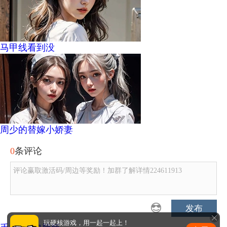
马甲线看到没
周少的替嫁小娇妻
0
条评论
评论赢取激活码/周边等奖励！加群了解详情224611913
发布
玩硬核游戏，用一起一起上！