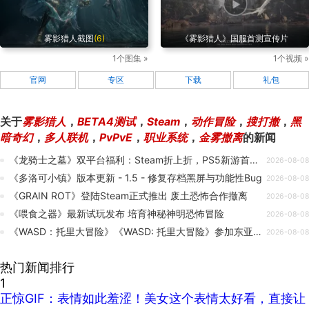
雾影猎人截图
(6)
《雾影猎人》国服首测宣传片
1个图集 »
1个视频 »
官网
专区
下载
礼包
关于
雾影猎人
，
BETA4测试
，
Steam
，
动作冒险
，
搜打撤
，
黑
暗奇幻
，
多人联机
，
PvPvE
，
职业系统
，
金雾撤离
的新闻
《龙骑士之墓》双平台福利：Steam折上折，PS5新游首发优惠
2026-08-08
《多洛可小镇》版本更新 - 1.5 - 修复存档黑屏与功能性Bug
2026-08-08
《GRAIN ROT》登陆Steam正式推出 废土恐怖合作撤离
2026-08-08
《喂食之器》最新试玩发布 培育神秘神明恐怖冒险
2026-08-08
《WASD：托里大冒险》《WASD: 托里大冒险》参加东亚独立游戏庆典!🌰
2026-08-08
热门新闻排行
1
正惊GIF：表情如此羞涩！美女这个表情太好看，直接让