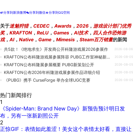
分享到新浪微博
分享到微信
分享到QQ空间
t
w
z
关于
迷魅狩猎
，
CEDEC
，
Awards
，
2026
，
游戏设计部门优秀
奖
，
KRAFTON
，
ReLU
，
Games
，
AI技术
，
四人合作恐怖游
戏
，
AI
，
Native
，
Game
，
Mimesis
，
Steam百万销量
的新闻
共5款！《绝地求生》开发商公开科隆游戏展2026参展作
2026-08-06
KRAFTON公布科隆游戏展参展阵容 PUBG工作室神秘新作将全球首发
2026-08-05
KRAFTON公布科隆展参展概要 PUBG新策划公开
2026-08-05
KRAFTON公布2026年科隆游戏展参展作品详细介绍
2026-08-05
《PUBG》携手 CurseForge 举办全球UGC竞赛
2026-08-05
热门新闻排行
1
《Spider-Man: Brand New Day》新预告预计明日发
布，另有一张新剧照公开
2
正惊GIF：表情如此羞涩！美女这个表情太好看，直接让