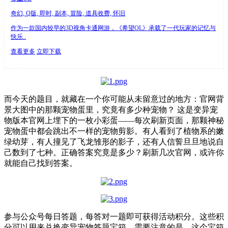
奇幻, Q版, 即时, 副本, 冒险, 道具收费, 怀旧
作为一款国内较早的3D视角卡通网游，《希望OL》承载了一代玩家的记忆与
快乐..
查看更多
立即下载
而今天的题目，就藏在一个你可能从未留意过的地方：官网背
景大图中的那颗宠物蛋里，究竟有多少种宠物？ 这是变异宠
物版本官网上埋下的一枚小彩蛋——每次刷新页面，那颗神秘
宠物蛋中都会跳出不一样的宠物剪影。有人看到了植物系的嫩
绿幼芽，有人撞见了飞龙雏形的影子，还有人信誓旦旦地说自
己数到了七种。正确答案究竟是多少？刷新几次官网，或许你
就能自己找到答案。
参与公众号每日答题，每答对一题即可获得活动积分。这些积
分可以用来兑换变异宠物答题宝箱。需要注意的是，这个宝箱