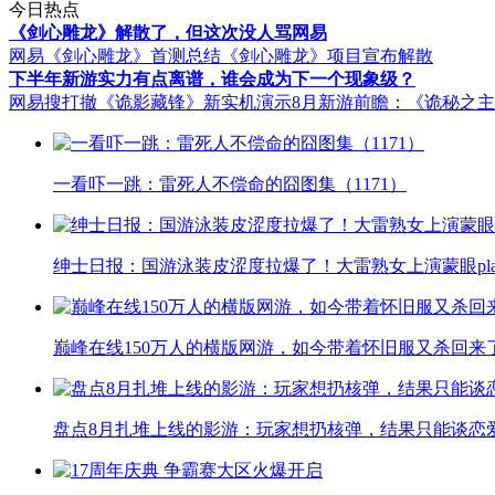
今日热点
《剑心雕龙》解散了，但这次没人骂网易
网易《剑心雕龙》首测总结
《剑心雕龙》项目宣布解散
下半年新游实力有点离谱，谁会成为下一个现象级？
网易搜打撤《诡影藏锋》新实机演示
8月新游前瞻：《诡秘之
一看吓一跳：雷死人不偿命的囧图集（1171）
绅士日报：国游泳装皮涩度拉爆了！大雷熟女上演蒙眼pla
巅峰在线150万人的横版网游，如今带着怀旧服又杀回来
盘点8月扎堆上线的影游：玩家想扔核弹，结果只能谈恋