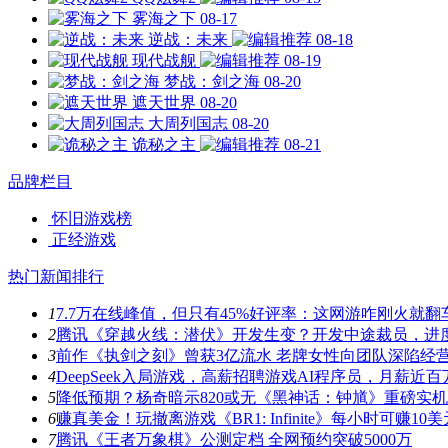
雾海之下
08-17
逆战：未来
08-18
现代战舰
08-19
梦战：剑之海
08-20
遮天世界
08-20
大周列国志
08-20
诡秘之主
08-21
品牌栏目
怀旧游戏榜
正经游戏
热门新闻排行
1
7.7万在线峰值，但只有45%好评率：这网游咋刚火就翻
2
腾讯《穿越火线：潜伏》开发生变？开发中途裁员，进
3
前作《执剑之刻》曾获3亿流水 老牌女性向团队深陷经
4
DeepSeek入局游戏，高薪招聘游戏AI程序员，月薪近百
5
降低预期？杨奇暗示820或无《黑神话：钟馗》重磅实
6
赚真美金！玩撤离游戏《BR1: Infinite》每小时可赚10美
7
腾讯《王者万象棋》公测定档 全网预约突破5000万