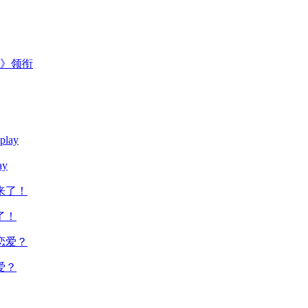
主》领衔
y
了！
爱？