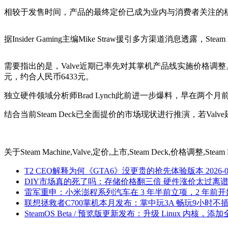
相较于发售时间，产品的最终定价已成为业内与消费者关注的
据Insider Gaming主编Mike Straw援引多方渠道消息透露
需要指出的是，Valve近期已率先对其掌机产品线实施价格调整。Ste
元，约合人民币6433元。
独立硬件领域分析师Brad Lynch此前进一步爆料，早在两个月前，其
结合当前Steam Deck已全面提价的市场现状进行推演，若Val
关于
Steam Machine,Valve,定价,上市,Steam Deck,价格调整,Ste
T2 CEO解释为何《GTA6》没更贵的抢先体验版本
2026-
DIY市场真的死了吗：存储价格翻三倍 硬件涨价太过离
雷军重申：小米澎程系列汽车在 3 年半前立项，2 年前
联想拯救者C700掌机本月发布：掌中玩3A 畅玩9小时不
SteamOS Beta / 预览版更新发布：升级 Linux 内核，