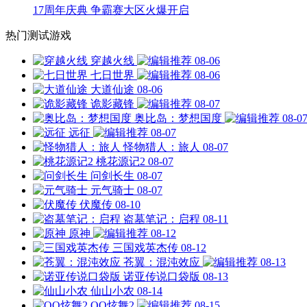
17周年庆典 争霸赛大区火爆开启
热门测试游戏
穿越火线
08-06
七日世界
08-06
大道仙途
08-06
诡影藏锋
08-07
奥比岛：梦想国度
08-0
远征
08-07
怪物猎人：旅人
08-07
桃花源记2
08-07
问剑长生
08-07
元气骑士
08-07
伏魔传
08-10
盗墓笔记：启程
08-11
原神
08-12
三国戏英杰传
08-12
苍翼：混沌效应
08-13
诺亚传说口袋版
08-13
仙山小农
08-14
QQ炫舞2
08-15