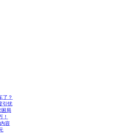
车了？
度引忧
营困局
万！
机内容
元