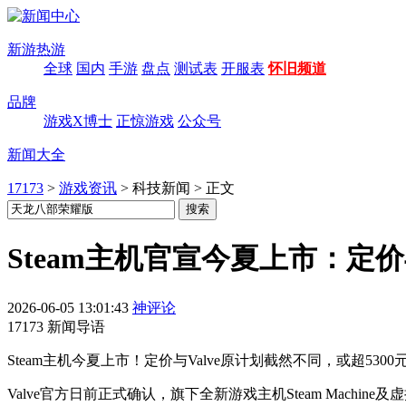
新游热游
全球
国内
手游
盘点
测试表
开服表
怀旧频道
品牌
游戏X博士
正惊游戏
公众号
新闻大全
17173
>
游戏资讯
>
科技新闻
>
正文
Steam主机官宣今夏上市：定价
2026-06-05 13:01:43
神评论
17173 新闻导语
Steam主机今夏上市！定价与Valve原计划截然不同，或超530
Valve官方日前正式确认，旗下全新游戏主机Steam Machine及