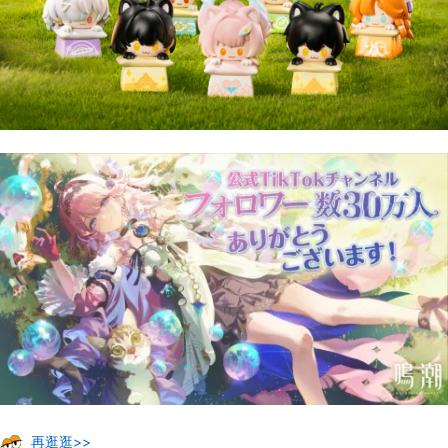
再逛逛>>