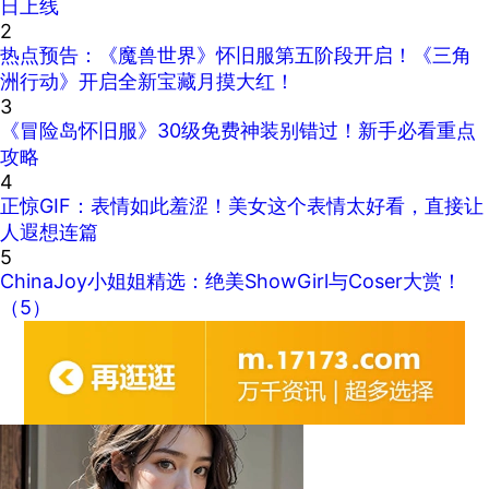
日上线
2
热点预告：《魔兽世界》怀旧服第五阶段开启！《三角
洲行动》开启全新宝藏月摸大红！
3
《冒险岛怀旧服》30级免费神装别错过！新手必看重点
攻略
4
正惊GIF：表情如此羞涩！美女这个表情太好看，直接让
人遐想连篇
5
ChinaJoy小姐姐精选：绝美ShowGirl与Coser大赏！
（5）