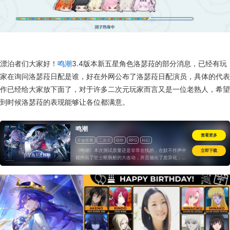
漂泊者们大家好！
鸣潮
3.4版本新五星角色洛瑟菈的部分消息，已经有玩
家在询问洛瑟菈日配是谁，好在外网公布了洛瑟菈日配演员，具体的代表
作已经给大家放下面了，对于许多二次元玩家而言又是一位老熟人，希望
到时候洛瑟菈的表现能够让各位都满意。
鸣潮
查看更多
开放世界
二次元
动作
RPG
科幻
《鸣潮》本次测试质量还是非常在线的，在默不作声中
立即下载
就作出了壮士断腕般的大改动，并且做出了差异化，整
个游戏系统也非常完整，已经不是未来可期，而是bug
稍微改改就可以直接公测的成熟样貌。只是希望游戏尽
快完成上线，毕竟这几年二游尤其开放世界的竞争渐趋
白热化，是每一季都有新风向的程度，即便是“好饭”也
会“怕晚”...