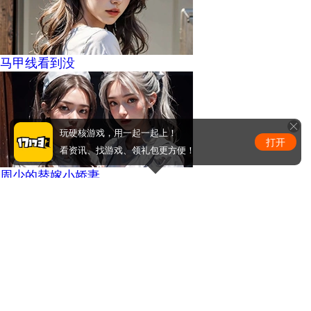
马甲线看到没
玩硬核游戏，用一起一起上！
打开
看资讯、找游戏、领礼包更方便！
周少的替嫁小娇妻
0
条评论
评论赢取激活码/周边等奖励！加群了解详情224611913
发布
手机版
|
电脑版