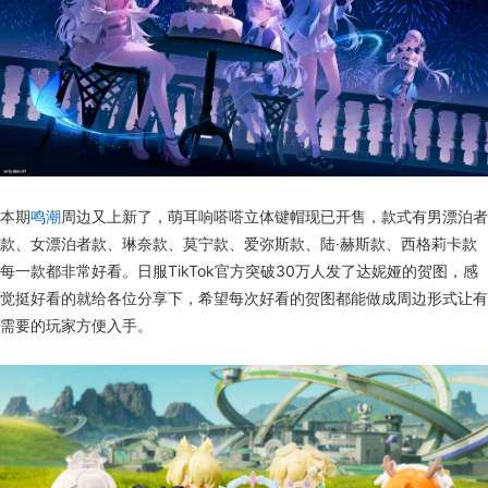
本期
鸣潮
周边又上新了，萌耳响嗒嗒立体键帽现已开售，款式有男漂泊者
款、女漂泊者款、琳奈款、莫宁款、爱弥斯款、陆·赫斯款、西格莉卡款
每一款都非常好看。日服TikTok官方突破30万人发了达妮娅的贺图，感
觉挺好看的就给各位分享下，希望每次好看的贺图都能做成周边形式让有
需要的玩家方便入手。