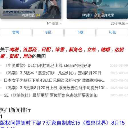
鸣潮截图
(4)
《鸣潮》泳装湿身效果
1个图集 »
26个视频 »
官网
专区
下载
礼包
关于
鸣潮
，
洛瑟菈
，
日配
，
绯雪
，
新角色
，
立绘
，
键帽
，
达妮
娅
，
贺图
，
周边
的新闻
《生灵重塑》DLC“囚徒”现已上线 steam特别好评
2026-08-09
《鸣潮》3.6版本「蜃云灯影，凡尘剑心」定档8月20日
2026-08-08
日本女子为解压下单43亿日元周边又拒收货 致商家损失惨重
2026-08-08
《鸣潮》3.6更新8月20日上线 系统改善性能平均提升10fps
2026-08-08
SE《欺杀旅社》最新更新 两位新角色参战新要素追加
2026-08-07
热门新闻排行
1
版权问题随时下架？玩家自制虚幻5《魔兽世界》8月15