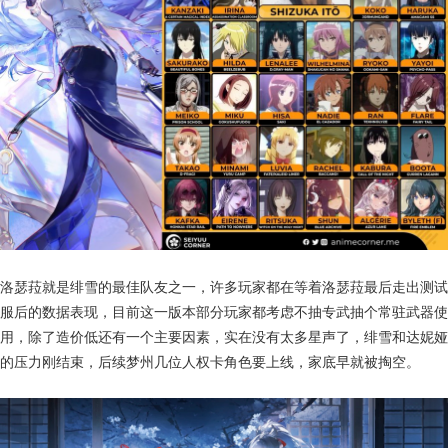
洛瑟菈就是绯雪的最佳队友之一，许多玩家都在等着洛瑟菈最后走出测试
服后的数据表现，目前这一版本部分玩家都考虑不抽专武抽个常驻武器使
用，除了造价低还有一个主要因素，实在没有太多星声了，绯雪和达妮娅
的压力刚结束，后续梦州几位人权卡角色要上线，家底早就被掏空。