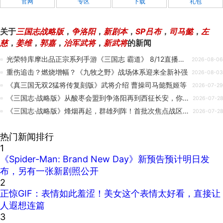
官网
专区
下载
礼包
关于
三国志战略版
，
争洛阳
，
新剧本
，
SP吕布
，
司马懿
，
左
慈
，
姜维
，
郭嘉
，
治军武将
，
新武将
的新闻
光荣特库摩出品正宗系列手游《三国志 霸道》 8/12直播消息预告 宣布最新强档内容
2026-08-06
重伤追击？燃烧增幅？《九牧之野》战场体系迎来全新补强
2026-08-03
《真三国无双2猛将传复刻版》武将介绍 曹操司马懿甄姬等
2026-07-29
《三国志·战略版》从酸枣会盟到争洛阳再到西征长安，你会加入董卓阵营吗？
2026-07-28
《三国志·战略版》烽烟再起，群雄列阵！首批次焦点战区局势全面铺开
2026-07-28
热门新闻排行
1
《Spider-Man: Brand New Day》新预告预计明日发
布，另有一张新剧照公开
2
正惊GIF：表情如此羞涩！美女这个表情太好看，直接让
人遐想连篇
3