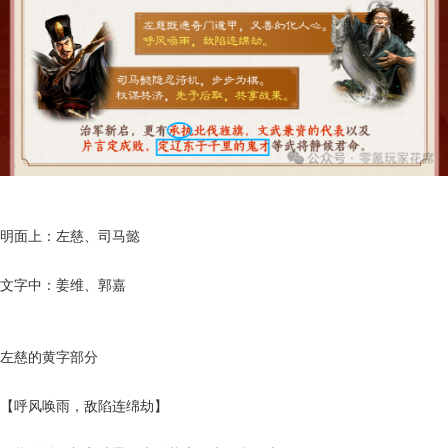
明面上：左慈、司马懿
文字中：姜维、郭嘉
左慈的黄字部分
【呼风唤雨，敌陷连绵劫】