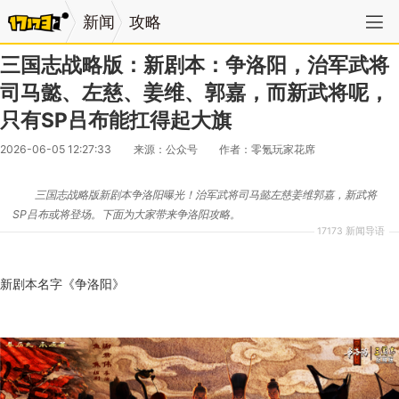
新闻
攻略
三国志战略版：新剧本：争洛阳，治军武将
司马懿、左慈、姜维、郭嘉，而新武将呢，
只有SP吕布能扛得起大旗
2026-06-05 12:27:33
来源：公众号
作者：零氪玩家花席
三国志战略版新剧本争洛阳曝光！治军武将司马懿左慈姜维郭嘉，新武将
SP吕布或将登场。下面为大家带来争洛阳攻略。
17173 新闻导语
新剧本名字《争洛阳》