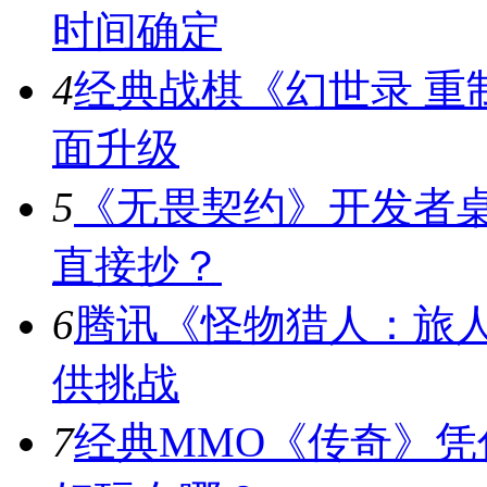
时间确定
4
经典战棋《幻世录 重
面升级
5
《无畏契约》开发者桌
直接抄？
6
腾讯《怪物猎人：旅人
供挑战
7
经典MMO《传奇》凭