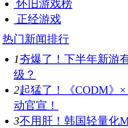
怀旧游戏榜
正经游戏
热门新闻排行
1
夯爆了！下半年新游
级？
2
起猛了！《CODM》
动官宣！
3
不用肝！韩国轻量化