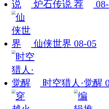
炉石传说
08
仙侠世界
08-05
时空猎人·觉醒