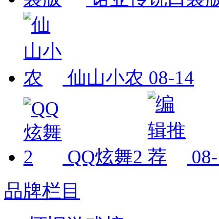
仙山小农
08-14
QQ炫舞2
08-
品牌栏目