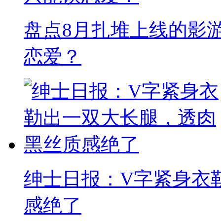
盘点8月扎堆上线的影
恋爱？
绅士日报：V字紧身衣
感绝了