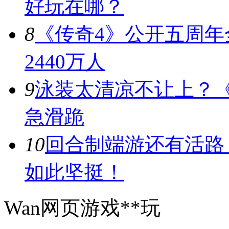
好玩在哪？
8
《传奇4》公开五周年
2440万人
9
泳装太清凉不让上？《
急滑跪
10
回合制端游还有活路
如此坚挺！
Wan网页游戏**玩