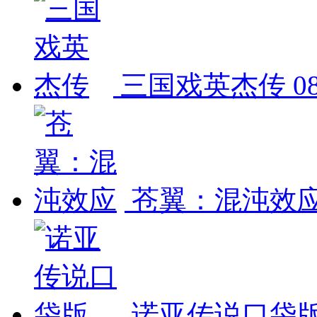
三国戏英杰传
0
苍翼：混沌效
诺亚传说口袋