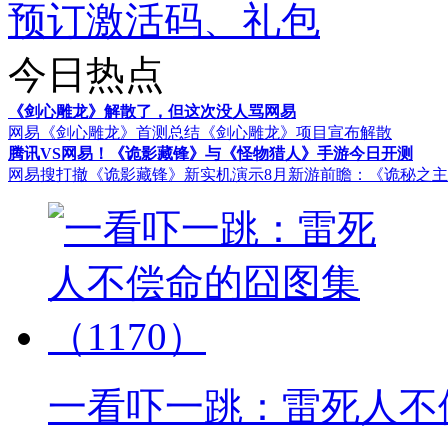
预订激活码、礼包
今日热点
《剑心雕龙》解散了，但这次没人骂网易
网易《剑心雕龙》首测总结
《剑心雕龙》项目宣布解散
腾讯VS网易！《诡影藏锋》与《怪物猎人》手游今日开测
网易搜打撤《诡影藏锋》新实机演示
8月新游前瞻：《诡秘之
一看吓一跳：雷死人不偿