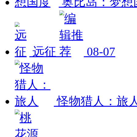
奥比岛：梦想
远征
08-07
怪物猎人：旅