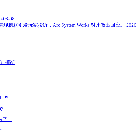
6-08-08
植版表现糟糕引发玩家投诉，Arc System Works 对此做出回应。
2026-
主》领衔
y
了！