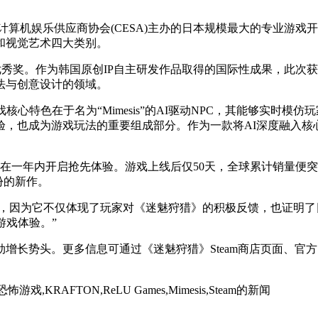
 Conference)是由日本计算机娱乐供应商协会(CESA)主办的日本规模最
和视觉艺术四大类别。
门获得优秀奖。作为韩国原创IP自主研发作品取得的国际性成果，此
法与创意设计的领域。
心特色在于名为“Mimesis”的AI驱动NPC，其能够实时
成为游戏玩法的重要组成部分。作为一款将AI深度融入核心玩法架构
并在一年内开启抢先体验。游戏上线后仅50天，全球累计销量便突破1
万份的新作。
次获奖意义非凡，因为它不仅体现了玩家对《迷魅狩猎》的积极反馈，
游戏体验。”
增长势头。更多信息可通过《迷魅狩猎》Steam商店页面、官
戏,KRAFTON,ReLU Games,Mimesis,Steam
的新闻