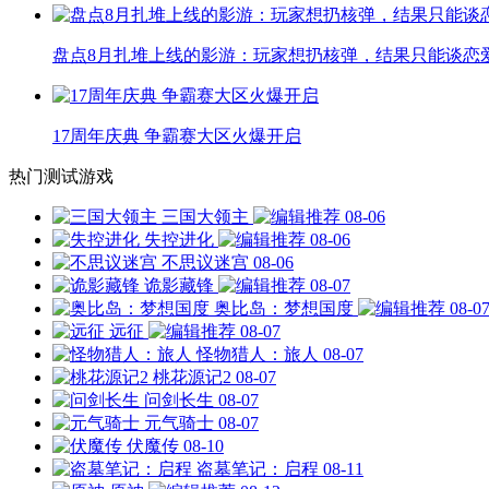
盘点8月扎堆上线的影游：玩家想扔核弹，结果只能谈恋
17周年庆典 争霸赛大区火爆开启
热门测试游戏
三国大领主
08-06
失控进化
08-06
不思议迷宫
08-06
诡影藏锋
08-07
奥比岛：梦想国度
08-0
远征
08-07
怪物猎人：旅人
08-07
桃花源记2
08-07
问剑长生
08-07
元气骑士
08-07
伏魔传
08-10
盗墓笔记：启程
08-11