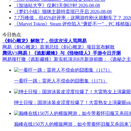
《加油站大亨》仅剩3天倒计时
2026-08-08
《梦幻小镇》猫咪主题特卖现已开启
2026-08-08
7.7万峰值，但45%好评率：这网游咋刚火就翻车了？
202
《Marvel Tokon》Steam 评价陷入“褒贬不一”，PC 移
今日热点
《剑心雕龙》解散了，但这次没人骂网易
网易《剑心雕龙》首测总结
《剑心雕龙》项目宣布解散
腾讯VS网易！《诡影藏锋》与《怪物猎人》手游今日开测
网易搜打撤《诡影藏锋》新实机演示
8月新游前瞻：《诡秘之
一看吓一跳：雷死人不偿命的囧图集（1171）
绅士日报：国游泳装皮涩度拉爆了！大雷熟女上演蒙眼pla
巅峰在线150万人的横版网游，如今带着怀旧服又杀回来