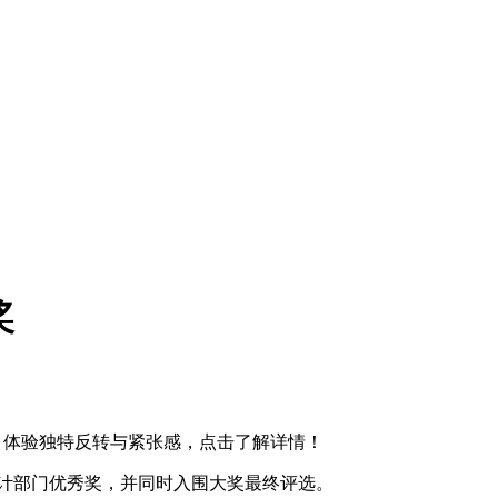
奖
百万。体验独特反转与紧张感，点击了解详情！
获游戏设计部门优秀奖，并同时入围大奖最终评选。