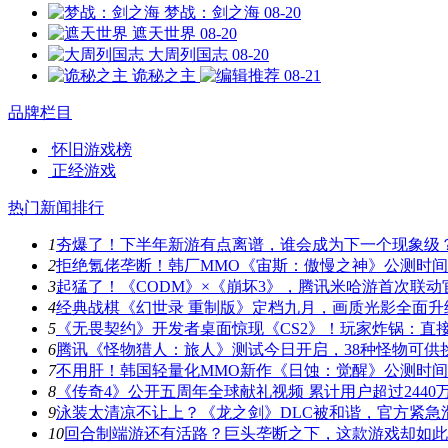
梦战：剑之海
08-20
遮天世界
08-20
大周列国志
08-20
诡秘之主
08-21
品牌栏目
怀旧游戏榜
正经游戏
热门新闻排行
1
夯爆了！下半年新游有点离谱，谁会成为下一个现象级
2
拒绝氪佬垄断！韩厂MMO《宙斯：傲慢之神》公测时
3
起猛了！《CODM》×《崩坏3》，腾讯米哈游首次联动
4
经典战棋《幻世录 重制版》定档九月，画质光影全面升
5
《无畏契约》开发者桌面惊现《CS2》！玩家炸锅：直
6
腾讯《怪物猎人：旅人》测试今日开启，38种怪物可供
7
不用肝！韩国轻量化MMO新作《日蚀：觉醒》公测时
8
《传奇4》公开五周年全球献礼视频 累计用户超过2440
9
泳装太清凉不让上？《龙之剑》DLC被和谐，官方紧急
10
回合制端游还有活路？巨头垄断之下，这款游戏却如此