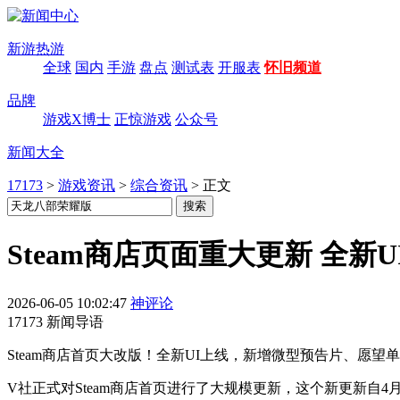
新游热游
全球
国内
手游
盘点
测试表
开服表
怀旧频道
品牌
游戏X博士
正惊游戏
公众号
新闻大全
17173
>
游戏资讯
>
综合资讯
>
正文
Steam商店页面重大更新 全新
2026-06-05 10:02:47
神评论
17173 新闻导语
Steam商店首页大改版！全新UI上线，新增微型预告片、愿
V社正式对Steam商店首页进行了大规模更新，这个新更新自4