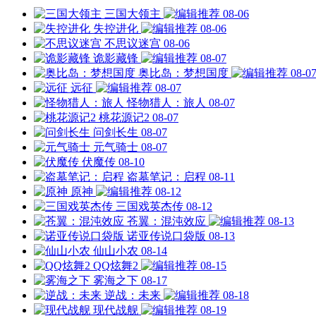
三国大领主
08-06
失控进化
08-06
不思议迷宫
08-06
诡影藏锋
08-07
奥比岛：梦想国度
08-0
远征
08-07
怪物猎人：旅人
08-07
桃花源记2
08-07
问剑长生
08-07
元气骑士
08-07
伏魔传
08-10
盗墓笔记：启程
08-11
原神
08-12
三国戏英杰传
08-12
苍翼：混沌效应
08-13
诺亚传说口袋版
08-13
仙山小农
08-14
QQ炫舞2
08-15
雾海之下
08-17
逆战：未来
08-18
现代战舰
08-19