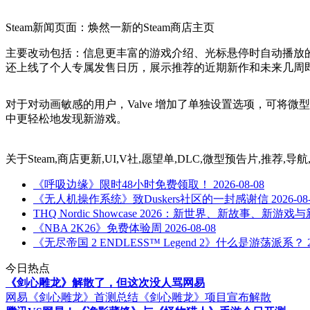
Steam新闻页面：焕然一新的Steam商店主页
主要改动包括：信息更丰富的游戏介绍、光标悬停时自动播放的微
还上线了个人专属发售日历，展示推荐的近期新作和未来几周
对于对动画敏感的用户，Valve 增加了单独设置选项，可将微
中更轻松地发现新游戏。
关于
Steam,商店更新,UI,V社,愿望单,DLC,微型预告片,推荐,导
《呼吸边缘》限时48小时免费领取！
2026-08-08
《无人机操作系统》致Duskers社区的一封感谢信
2026-08
THQ Nordic Showcase 2026：新世界、新故事、新游戏
《NBA 2K26》免费体验周
2026-08-08
《无尽帝国 2 ENDLESS™ Legend 2》什么是游荡派系？
今日热点
《剑心雕龙》解散了，但这次没人骂网易
网易《剑心雕龙》首测总结
《剑心雕龙》项目宣布解散