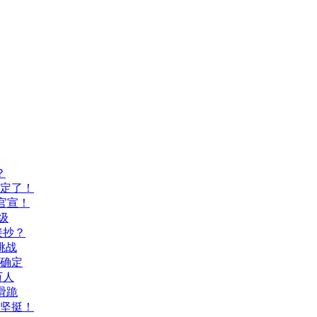
？
间定了！
官宣！
级
接抄？
挑战
间确定
万人
滑跪
坚挺！