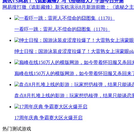
腾讯VS网易！《诡影藏锋》与《怪物猎人》手游今日开测
网易搜打撤《诡影藏锋》新实机演示
8月新游前瞻：《诡秘之
一看吓一跳：雷死人不偿命的囧图集（1170）
绅士日报：国游泳装皮涩度拉爆了！大雷熟女上演蒙眼pla
巅峰在线150万人的横版网游，如今带着怀旧服又杀回来
盘点8月扎堆上线的影游：玩家想扔核弹，结果只能谈恋
17周年庆典 争霸赛大区火爆开启
热门测试游戏