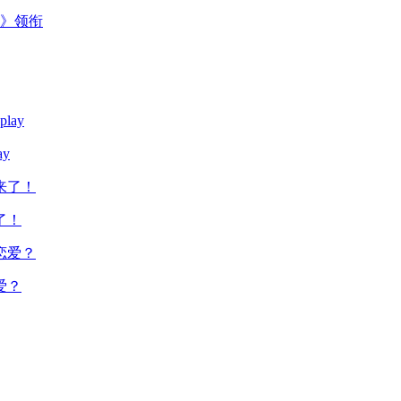
主》领衔
y
了！
爱？