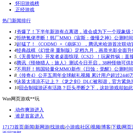
怀旧游戏榜
正经游戏
热门新闻排行
1
夯爆了！下半年新游有点离谱，谁会成为下一个现象级
2
拒绝氪佬垄断！韩厂MMO《宙斯：傲慢之神》公测时
3
起猛了！《CODM》×《崩坏3》，腾讯米哈游首次联动
4
经典战棋《幻世录 重制版》定档九月，画质光影全面升
5
《无畏契约》开发者桌面惊现《CS2》！玩家炸锅：直
6
腾讯《怪物猎人：旅人》测试今日开启，38种怪物可供
7
不用肝！韩国轻量化MMO新作《日蚀：觉醒》公测时
8
《传奇4》公开五周年全球献礼视频 累计用户超过2440
9
泳装太清凉不让上？《龙之剑》DLC被和谐，官方紧急
10
回合制端游还有活路？巨头垄断之下，这款游戏却如此
Wan网页游戏**玩
动作爽游
进入
谁是首富
进入
17173首页
|
新闻
|
新网游
|
找游戏
|
小游戏
|
社区
|
视频
|
博客
|
下载
|
网页