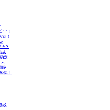
？
间定了！
官宣！
级
接抄？
挑战
间确定
万人
滑跪
坚挺！
游戏