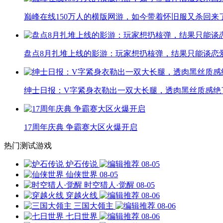
巅峰在线150万人的横版网游，如今带着怀旧服又杀回来
盘点8月扎堆上线的影游：玩家想扔核弹，结果只能谈恋
绅士日报：V字紧身衣勒出一双大长腿，透肉黑丝质感绝
17周年庆典 争霸赛大区火爆开启
热门测试游戏
炉石传说
08-05
仙侠世界
08-05
时空猎人·觉醒
08-05
穿越火线
08-06
三国大领主
08-06
七日世界
08-06