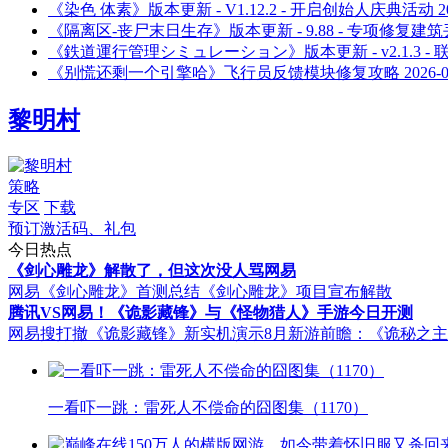
《染色 体素》版本更新 - V1.12.2 - 开启创始人庆典活动
2
《隔离区-丧尸末日生存》版本更新 - 9.88 - 专项修复
《鉄道運行管理シミュレーション》版本更新 - v2.1.3 
《别慌还剩一个引擎哈》飞行员反馈模块修复攻略
2026-
黎明村
策略
专区
下载
预订激活码、礼包
今日热点
《剑心雕龙》解散了，但这次没人骂网易
网易《剑心雕龙》首测总结
《剑心雕龙》项目宣布解散
腾讯VS网易！《诡影藏锋》与《怪物猎人》手游今日开测
网易搜打撤《诡影藏锋》新实机演示
8月新游前瞻：《诡秘之
一看吓一跳：雷死人不偿命的囧图集（1170）