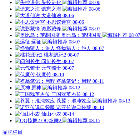
失控进化
08-06
遗忘之海
08-06
大道仙途
08-06
不思议迷宫
08-06
诡影藏锋
08-07
奥比岛：梦想国度
08-0
远征
08-07
怪物猎人：旅人
08-07
桃花源记2
08-07
问剑长生
08-07
元气骑士
08-07
伏魔传
08-10
盗墓笔记：启程
08-11
原神
08-12
三国戏英杰传
08-12
苍翼：混沌效应
08-13
诺亚传说口袋版
08-13
仙山小农
08-14
QQ炫舞2
08-15
品牌栏目