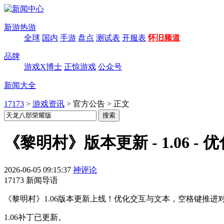
新游热游
全球
国内
手游
盘点
测试表
开服表
怀旧频道
品牌
游戏X博士
正惊游戏
公众号
新闻大全
17173
>
游戏资讯
>
官方公告
>
正文
《黎明村》版本更新 - 1.06 
2026-06-05 09:15:37
神评论
17173 新闻导语
《黎明村》1.06版本更新上线！优化交互与文本，空格键推
1.06补丁已更新。