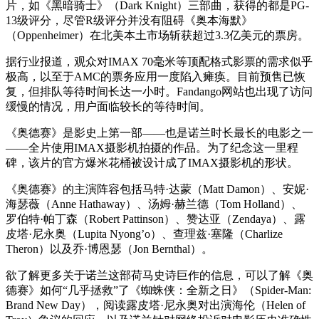
片，如《黑暗骑士》（Dark Knight）三部曲，获得的都是PG-
13级评分，尽管R级评分并没有阻碍《奥本海默》
（Oppenheimer）在北美本土市场斩获超过3.3亿美元的票房。
据行业报道，观众对IMAX 70毫米等顶配格式影票的需求似乎
极高，以至于AMC的票务应用一度陷入瘫痪。目前预售已恢
复，但排队等待时间长达一小时。Fandango网站也出现了访问
缓慢的情况，用户面临较长的等待时间。
《奥德赛》是影史上第一部——也是诺兰时长最长的电影之一
——全片使用IMAX摄影机拍摄的作品。为了纪念这一里程
碑，该片的官方爆米花桶被设计成了IMAX摄影机的形状。
《奥德赛》的主演阵容包括马特·达蒙（Matt Damon）、安妮·
海瑟薇（Anne Hathaway）、汤姆·赫兰德（Tom Holland）、
罗伯特·帕丁森（Robert Pattinson）、赞达亚（Zendaya）、露
皮塔·尼永奥（Lupita Nyong’o）、查理兹·塞隆（Charlize
Theron）以及乔·博恩瑟（Jon Bernthal）。
欲了解更多关于诺兰这部荷马史诗巨作的信息，可以了解《奥
德赛》如何“几乎拯救”了《蜘蛛侠：全新之日》（Spider-Man:
Brand New Day），阅读露皮塔·尼永奥对出演海伦（Helen of