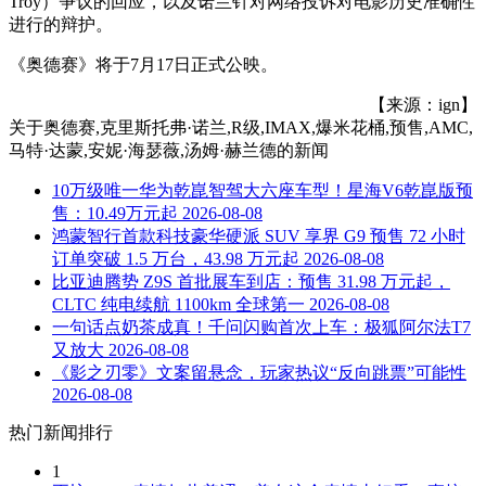
Troy）争议的回应，以及诺兰针对网络投诉对电影历史准确性
进行的辩护。
《奥德赛》将于7月17日正式公映。
【来源：ign】
关于
奥德赛,克里斯托弗·诺兰,R级,IMAX,爆米花桶,预售,AMC,
马特·达蒙,安妮·海瑟薇,汤姆·赫兰德
的新闻
10万级唯一华为乾崑智驾大六座车型！星海V6乾崑版预
售：10.49万元起
2026-08-08
鸿蒙智行首款科技豪华硬派 SUV 享界 G9 预售 72 小时
订单突破 1.5 万台，43.98 万元起
2026-08-08
比亚迪腾势 Z9S 首批展车到店：预售 31.98 万元起，
CLTC 纯电续航 1100km 全球第一
2026-08-08
一句话点奶茶成真！千问闪购首次上车：极狐阿尔法T7
又放大
2026-08-08
《影之刃零》文案留悬念，玩家热议“反向跳票”可能性
2026-08-08
热门新闻排行
1