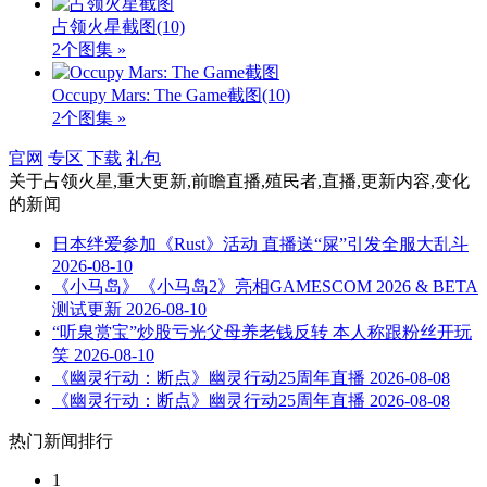
占领火星截图
(10)
2个图集 »
Occupy Mars: The Game截图
(10)
2个图集 »
官网
专区
下载
礼包
关于
占领火星,重大更新,前瞻直播,殖民者,直播,更新内容,变化
的新闻
日本绊爱参加《Rust》活动 直播送“屎”引发全服大乱斗
2026-08-10
《小马岛》《小马岛2》亮相GAMESCOM 2026 & BETA
测试更新
2026-08-10
“听泉赏宝”炒股亏光父母养老钱反转 本人称跟粉丝开玩
笑
2026-08-10
《幽灵行动：断点》幽灵行动25周年直播
2026-08-08
《幽灵行动：断点》幽灵行动25周年直播
2026-08-08
热门新闻排行
1