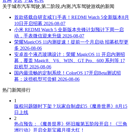
官网
专区
下载
礼包
关于
城市汽车驾驶,第二阶段,内测,汽车驾驶游戏
的新闻
首款搭载自研玄戒T1手表！REDMI Watch 5全新版本8月
10日开启招募
2026-08-07
小米 REDMI Watch 5 全新版本先锋计划预计下周一启
动，手表微信迎来升级
2026-08-07
荣耀MagicOS 11内测提速！提前一个月启动 招募机型更
多
2026-08-06
安卓首个液态玻璃设计：荣耀 MagicOS 11 开启内测招
募，覆盖 Magic8、V6、WIN、GT Pro、600 系列等 17
款机型
2026-08-06
国内最流畅的定制系统！ColorOS 17开启Beta测试招
募：这些机型可尝鲜
2026-08-06
热门新闻排行
1
版权问题随时下架？玩家自制虚幻5《魔兽世界》8月15
日上线
2
热点预告：《魔兽世界》怀旧服第五阶段开启！《三角
洲行动》开启全新宝藏月摸大红！