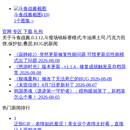
斗食战酱截图
(10)
1个图集 »
官网
专区
下载
礼包
关于
斗食战酱,0.3.12,斗瘦场锦标赛模式,牛油果土司,巧克力煎
饼,保护欲,叠层,BUG
的新闻
《寂静岭2》突然更新修复性能问题 可惜更新后性能模
式出了问题
2026-08-08
《悠游时光》版本更新 - v1.1.4 - 修复成就触发及存档异
常
2026-08-08
《舰魂重构》修改了无法死亡的BUG
2026-08-08
《末世信使》8月7日更新补丁
2026-08-07
韩国类魂《遗迹第一守护者》：瞎狗眼就算了，坏档算
怎么个事！
2026-08-05
热门新闻排行
1
正惊GIF：表情如此羞涩！美女这个表情太好看，直接
让人遐想连篇