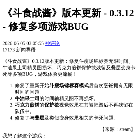
《斗食战酱》版本更新 - 0.3.12
- 修复多项游戏BUG
2026-06-05 03:05:55
神评论
17173 新闻导语
《斗食战酱》0.3.12版本更新：修复斗瘦场锦标赛无限时间、
牛油果土司精灵图损坏、巧克力煎饼保护欲残留及叠层变身卡
死等多项BUG，游戏体验更流畅！
修复了重新开始
斗瘦场锦标赛模式
后首次烹饪拥有无限
时间的问题。
牛油果土司
的时间轴精灵图不再损坏。
巧克力煎饼
的
保护欲
视觉效果在其被摧毁后不再残留在
队伍中。
修复了与
叠层
及类似变身效果相关的卡死问题。
【来源：steam】
我想了解这个游戏：