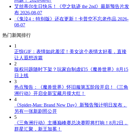
问题！
2026-08-07
艾丝蒂尔生日快乐！《空之轨迹 the 2nd》最新预告片发
布
2026-08-07
《鬼泣4：特别版》还在更新！卡普空不忘老作品
2026-
08-07
热门新闻排行
1
正惊GIF：表情如此羞涩！美女这个表情太好看，直接
让人遐想连篇
2
版权问题随时下架？玩家自制虚幻5《魔兽世界》8月15
日上线
3
热点预告：《魔兽世界》怀旧服第五阶段开启！《三角
洲行动》开启全新宝藏月摸大红！
4
《Spider-Man: Brand New Day》新预告预计明日发布，
另有一张新剧照公开
5
《三角洲行动》主播巅峰赛总决赛即将打响！8月2日，
群星汇聚，新王加冕！