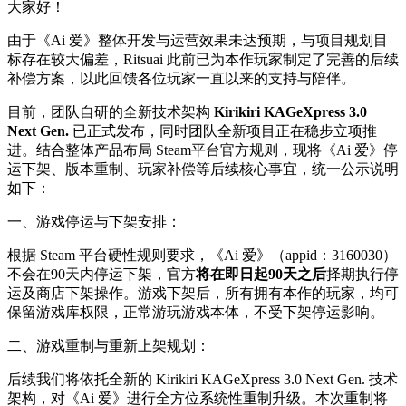
大家好！
由于《Ai 爱》整体开发与运营效果未达预期，与项目规划目
标存在较大偏差，Ritsuai 此前已为本作玩家制定了完善的后续
补偿方案，以此回馈各位玩家一直以来的支持与陪伴。
目前，团队自研的全新技术架构
Kirikiri KAGeXpress 3.0
Next Gen.
已正式发布，同时团队全新项目正在稳步立项推
进。结合整体产品布局 Steam平台官方规则，现将《Ai 爱》停
运下架、版本重制、玩家补偿等后续核心事宜，统一公示说明
如下：
一、游戏停运与下架安排：
根据 Steam 平台硬性规则要求，《Ai 爱》（appid：3160030）
不会在90天内停运下架，官方
将在即日起90天之后
择期执行停
运及商店下架操作。游戏下架后，所有拥有本作的玩家，均可
保留游戏库权限，正常游玩游戏本体，不受下架停运影响。
二、游戏重制与重新上架规划：
后续我们将依托全新的 Kirikiri KAGeXpress 3.0 Next Gen. 技术
架构，对《Ai 爱》进行全方位系统性重制升级。本次重制将