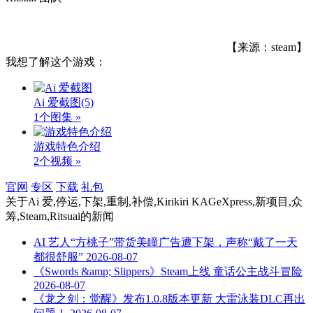
【来源：steam】
我想了解这个游戏：
Ai 爱截图
(5)
1个图集 »
游戏特色介绍
2个视频 »
官网
专区
下载
礼包
关于
Ai 爱,停运,下架,重制,补偿,Kirikiri KAGeXpress,新项目,众
筹,Steam,Ritsuai
的新闻
AI 艺人“方桃子”带货美瞳广告遭下架，声称“戴了一天
都很舒服”
2026-08-07
《Swords &amp; Slippers》Steam上线 童话公主战斗冒险
2026-08-07
《龙之剑：觉醒》发布1.0.8版本更新 大雷泳装DLC再出